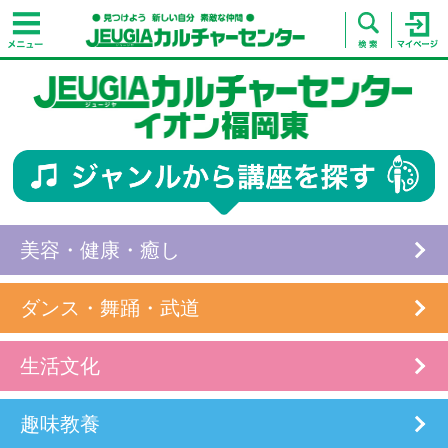
美容・健康・癒し
ダンス・舞踊・武道
生活文化
趣味教養