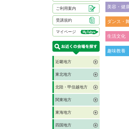
美容・健
ご利用案内
受講規約
ダンス・
マイページ
生活文化
趣味教養
近畿地方
東北地方
北陸・甲信越地方
関東地方
東海地方
四国地方