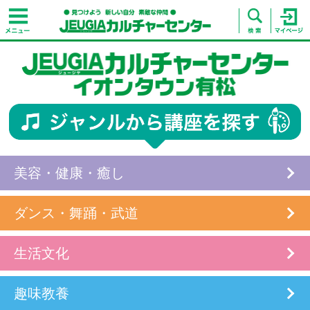
美容・健康・癒し
ダンス・舞踊・武道
生活文化
趣味教養