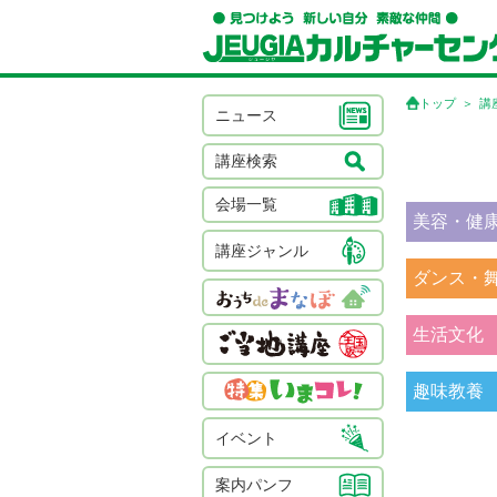
トップ
講
ニュース
講座検索
会場一覧
美容・健
講座ジャンル
ダンス・
生活文化
趣味教養
イベント
案内パンフ