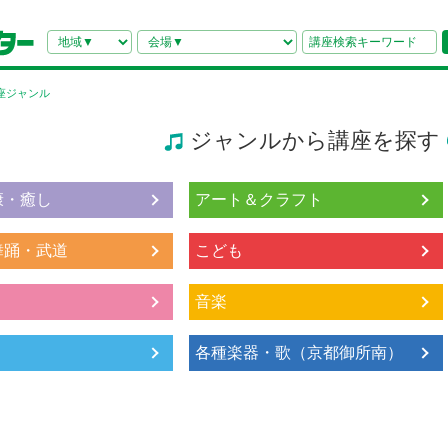
座ジャンル
ジャンルから講座を探す
康・癒し
アート＆クラフト
舞踊・武道
こども
音楽
各種楽器・歌（京都御所南）