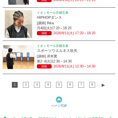
イオンモール京都五条
HIPHOPダンス
[講師] Rika
月4回(火)17:20～18:20
2026/8/11(火) 17:20～18:20
体験
イオンモール京都五条
スポーツウエルネス吹矢
[講師] 岸本實
第2･4(火)12:30～14:30
2026/8/11(火) 12:30～14:30
体験
1
2
3
4
5
6
7
8
▶︎
ページTOP