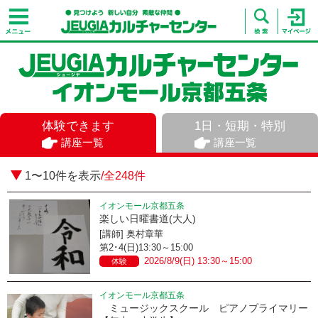
体験できます
1日・短期・特別
講座一覧
講座一覧
1〜10件を表示
/全248件
イオンモール京都五条
楽しい日曜書道(大人)
[講師] 奥村章華
第2･4(日)13:30～15:00
2026/8/9(日) 13:30～15:00
体験
イオンモール京都五条
ミュージックスクール ピアノプライマリー