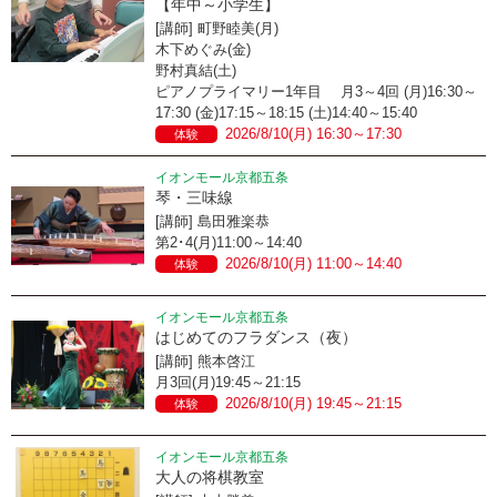
【年中～小学生】
[講師] 町野睦美(月)
木下めぐみ(金)
野村真結(土)
ピアノプライマリー1年目 月3～4回 (月)16:30～
17:30 (金)17:15～18:15 (土)14:40～15:40
2026/8/10(月) 16:30～17:30
体験
イオンモール京都五条
琴・三味線
[講師] 島田雅楽恭
第2･4(月)11:00～14:40
2026/8/10(月) 11:00～14:40
体験
イオンモール京都五条
はじめてのフラダンス（夜）
[講師] 熊本啓江
月3回(月)19:45～21:15
2026/8/10(月) 19:45～21:15
体験
イオンモール京都五条
大人の将棋教室