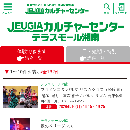
体験できます
1日・短期・特別
講座一覧
講座一覧
1〜10件を表示
/全162件
テラスモール湘南
フラメンコ＆ パルマ リズムクラス（経験者）
[講師] 踊り 重森 裕子 / パルマ リズム 高岸弘樹
月4回（月）18:15～19:25
2026/8/10(月) 18:15～19:25
体験
テラスモール湘南
夜のベリーダンス