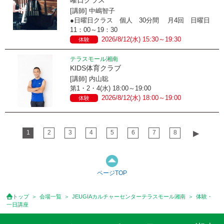
[講師] 中嶋智子
●日曜日クラス 個人 30分間 月4回 日曜日
11：00～19：30
2026/8/12(水) 15:30～19:30
体験
テラスモール湘南
KIDS体育クラブ
[講師] 内山聡
第1・2・4(水) 18:00～19:00
2026/8/12(水) 18:00～19:00
体験
1
2
3
4
5
6
7
8
▶︎
ページTOP
トップ
会場一覧
JEUGIAカルチャーセンターテラスモール湘南
体験・
一日講座