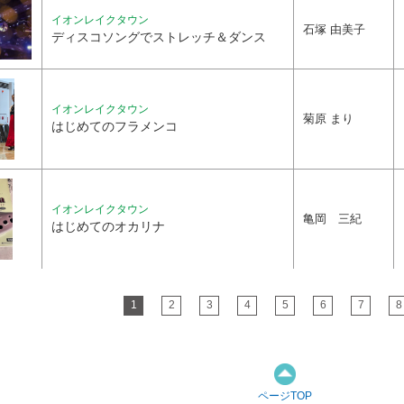
イオンレイクタウン
石塚 由美子
ディスコソングでストレッチ＆ダンス
イオンレイクタウン
菊原 まり
はじめてのフラメンコ
イオンレイクタウン
亀岡 三紀
はじめてのオカリナ
1
2
3
4
5
6
7
8
ページTOP