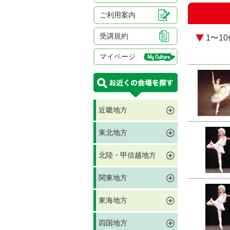
ご利用案内
受講規約
1〜1
マイページ
近畿地方
東北地方
北陸・甲信越地方
関東地方
東海地方
四国地方