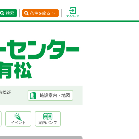
検索
条件を絞る ＞
有松2F
施設案内・地図
イベント
案内パンフ