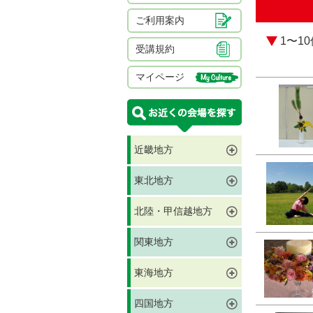
ご利用案内
1〜1
受講規約
マイページ
近畿地方
東北地方
北陸・甲信越地方
関東地方
東海地方
四国地方