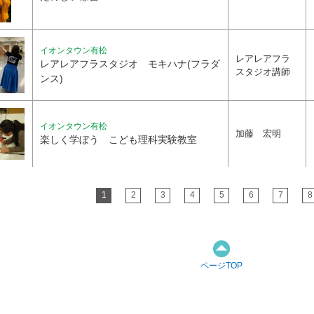
イオンタウン有松
レアレアフラ
レアレアフラスタジオ モキハナ(フラダ
スタジオ講師
ンス)
イオンタウン有松
加藤 宏明
楽しく学ぼう こども理科実験教室
1
2
3
4
5
6
7
8
ページTOP