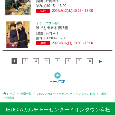
[講師] 片岡葉子
第2(水)10:15～13:00
2026/8/12(水) 10:15～13:00
体験
イオンタウン有松
誰でも出来る腹話術
[講師] 有竹幸子
第3(日)13:00～15:00
2026/8/16(日) 13:00～15:00
体験
1
2
3
4
5
6
7
8
▶︎
ページTOP
トップ
会場一覧
JEUGIAカルチャーセンターイオンタウン有松
体験・
一日講座
JEUGIAカルチャーセンターイオンタウン有松