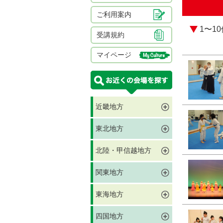
ご利用案内
1〜1
受講規約
マイページ
近畿地方
東北地方
北陸・甲信越地方
関東地方
東海地方
四国地方