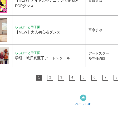
【NEW】アイドルやアニソンで踊るJ-
富永まゆ
POPダンス
ららぽーと甲子園
富永まゆ
【NEW】大人初心者ダンス
ららぽーと甲子園
アートスクー
学研・城戸真亜子アートスクール
ル専任講師
1
2
3
4
5
6
7
8
ページTOP