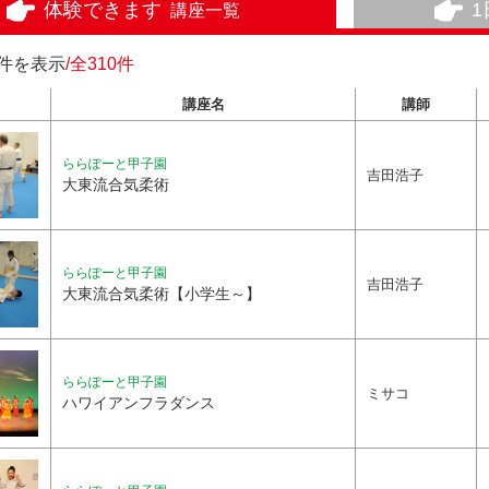
体験できます
講座一覧
0件を表示
/全310件
講座名
講師
ららぽーと甲子園
吉田浩子
大東流合気柔術
ららぽーと甲子園
吉田浩子
大東流合気柔術【小学生～】
ららぽーと甲子園
ミサコ
ハワイアンフラダンス