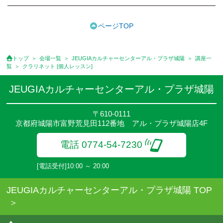
ります。
※講座によってはお支払い方法が異なる場合がありますのでご確認
ください。
ページTOP
●受講料には運営費として１講座につき月額770円(税込)が含まれ
ております。また一部の講座では別途傷害保険料も含まれており
ます。
トップ
会場一覧
JEUGIAカルチャーセンターアル・プラザ城陽
講座一
●受講料には特に明記した場合の他は、教材費・材料費・その他費
覧
クラリネット [個人レッスン]
用は含まれておりません。
●資格認定講座の試験料・認定料などは別途要しますのでお問い合
JEUGIAカルチャーセンターアル・プラザ城陽
せください。
●講座は、月4回(週1回),月3回,2回,1回,臨時講座いろいろあります
〒610-0111
のでご確認ください。
京都府城陽市富野荒見田112番地 アル・プラザ城陽店4F
●参加人数が一定に満たない場合、体験や講座開講を中止または延
期することがあります。
電話 0774-54-7230
●その他、詳しい内容については、ご入会時にご説明をさせていた
だきます。
[電話受付]10:00 ～ 20:00
JEUGIAカルチャーセンターアル・プラザ城陽 TOP