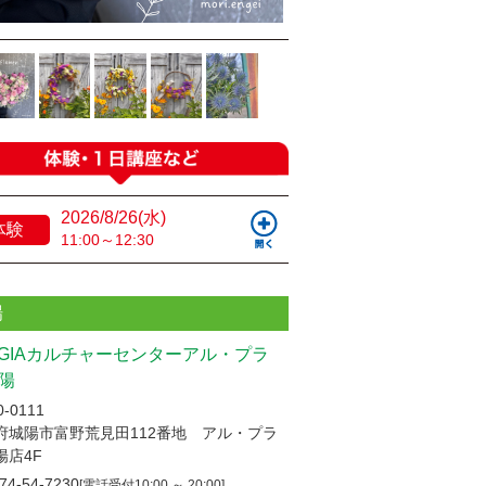
2026/8/26(水)
体験
11:00～12:30
場
UGIAカルチャーセンターアル・プラ
陽
-0111
府城陽市富野荒見田112番地 アル・プラ
陽店4F
74-54-7230
[電話受付10:00 ～ 20:00]