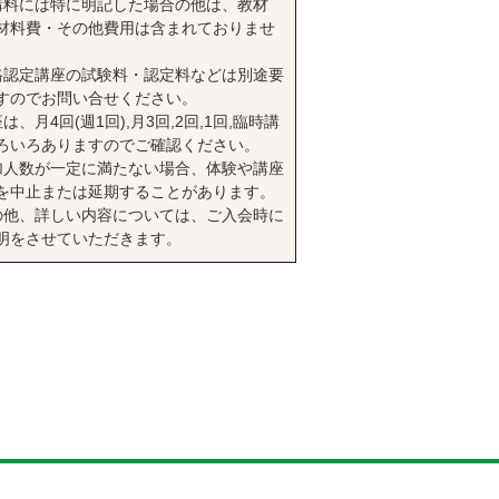
講料には特に明記した場合の他は、教材
材料費・その他費用は含まれておりませ
格認定講座の試験料・認定料などは別途要
すのでお問い合せください。
は、月4回(週1回),月3回,2回,1回,臨時講
ろいろありますのでご確認ください。
加人数が一定に満たない場合、体験や講座
を中止または延期することがあります。
の他、詳しい内容については、ご入会時に
明をさせていただきます。