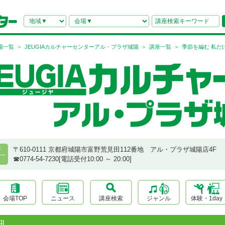
場一覧
JEUGIAカルチャーセンターアル・プラザ城陽
講座一覧
季節を編む 私だ
〒610-0111 京都府城陽市富野荒見田112番地 アル・プラザ城陽店4F
府
☎︎0774-54-7230[電話受付10:00 ～ 20:00]
会場TOP
ニュース
講座検索
ジャンル
体験・1day
細