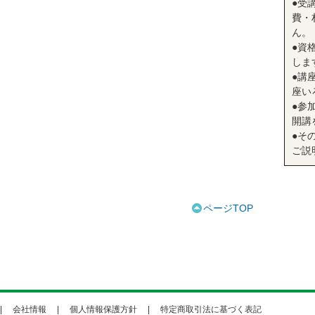
●受
費・
ん。
●資
しま
●講座
座い
●参
開講
●そ
ご説
ページTOP
会社情報
個人情報保護方針
特定商取引法に基づく表記