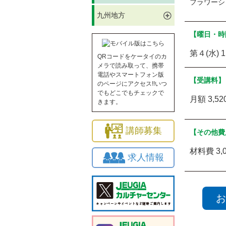
フラワーシ
九州地方
【曜日・時
第４(水) 1
QRコードをケータイのカ
メラで読み取って、携帯
電話やスマートフォン版
【受講料】
のページにアクセス!!いつ
でもどこでもチェックで
月額 3,5
きます。
講師募集
【その他費
材料費 3,
求人情報
お