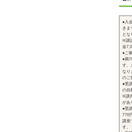
●入
きま
とな
※講
金7,
●ご
●満
す。
なり
のご
●受
の自
※講
があ
●受
77
講座
す。