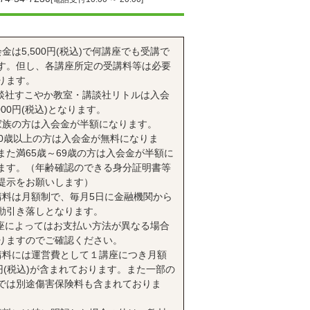
会金は5,500円(税込)で何講座でも受講で
す。但し、各講座所定の受講料等は必要
ります。
談社すこやか教室・講談社リトルは入会
000円(税込)となります。
家族の方は入会金が半額になります。
70歳以上の方は入会金が無料になりま
また満65歳～69歳の方は入会金が半額に
ます。（年齢確認のできる身分証明書等
提示をお願いします）
講料は月額制で、毎月5日に金融機関から
動引き落しとなります。
座によってはお支払い方法が異なる場合
りますのでご確認ください。
講料には運営費として１講座につき月額
0円(税込)が含まれております。また一部の
では別途傷害保険料も含まれておりま