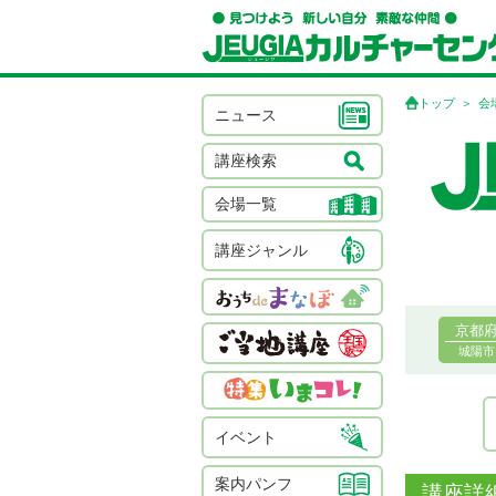
トップ
会
ニュース
講座検索
会場一覧
講座ジャンル
京都
城陽市
イベント
案内パンフ
講座詳