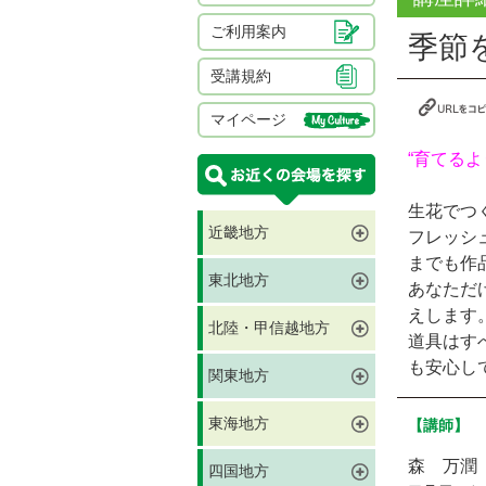
ご利用案内
季節
受講規約
マイページ
“育てる
生花でつ
近畿地方
フレッシ
までも作
東北地方
あなただ
えします
北陸・甲信越地方
道具はす
も安心し
関東地方
東海地方
【講師】
森 万潤
四国地方