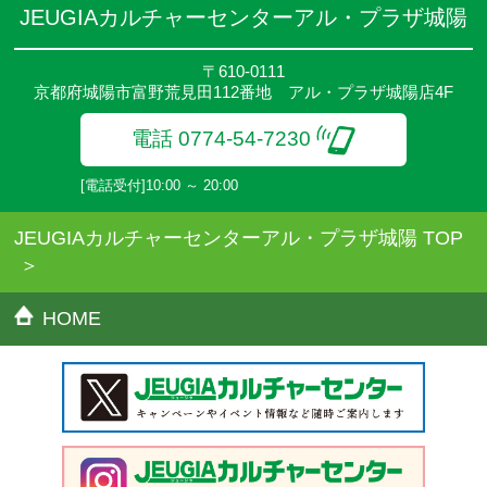
●資格認定講座の試験料・認定料などは別途要しますのでお問い合
JEUGIAカルチャーセンターアル・プラザ城陽
せください。
●講座は、月4回(週1回),月3回,2回,1回,臨時講座いろいろあります
〒610-0111
のでご確認ください。
京都府城陽市富野荒見田112番地 アル・プラザ城陽店4F
●参加人数が一定に満たない場合、体験や講座開講を中止または延
期することがあります。
電話 0774-54-7230
●その他、詳しい内容については、ご入会時にご説明をさせていた
だきます。
[電話受付]10:00 ～ 20:00
JEUGIAカルチャーセンターアル・プラザ城陽 TOP
HOME