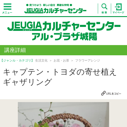
講座詳細
【ジャンル・カテゴリ】
生活文化
お花・お茶
フラワーアレンジ
キャプテン・トヨダの寄せ植え
ギャザリング