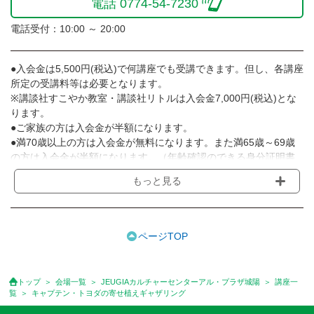
電話 0774-54-7230
電話受付：10:00 ～ 20:00
●入会金は5,500円(税込)で何講座でも受講できます。但し、各講座
所定の受講料等は必要となります。
※講談社すこやか教室・講談社リトルは入会金7,000円(税込)とな
ります。
●ご家族の方は入会金が半額になります。
●満70歳以上の方は入会金が無料になります。また満65歳～69歳
の方は入会金が半額になります。（年齢確認のできる身分証明書
等のご提示をお願いします）
もっと見る
●受講料は月額制で、毎月5日に金融機関からの自動引き落しとな
ります。
※講座によってはお支払い方法が異なる場合がありますのでご確認
ください。
ページTOP
●受講料には運営費として１講座につき月額770円(税込)が含まれ
ております。また一部の講座では別途傷害保険料も含まれており
ます。
トップ
会場一覧
JEUGIAカルチャーセンターアル・プラザ城陽
講座一
●受講料には特に明記した場合の他は、教材費・材料費・その他費
覧
キャプテン・トヨダの寄せ植えギャザリング
用は含まれておりません。