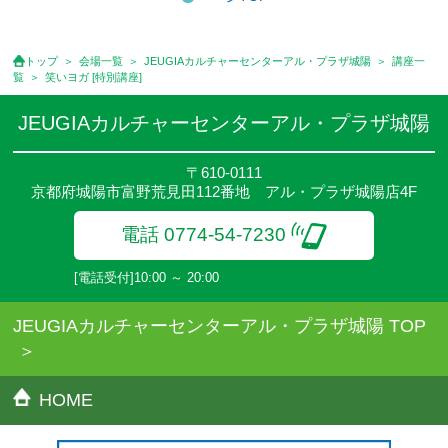
●受講料には運営費として１講座につき月額770円(税込)が含まれ
ております。また一部の講座では別途傷害保険料も含まれており
ます。
トップ
会場一覧
JEUGIAカルチャーセンターアル・プラザ城陽
講座一
●受講料には特に明記した場合の他は、教材費・材料費・その他費
覧
笑いヨガ [特別講座]
用は含まれておりません。
●資格認定講座の試験料・認定料などは別途要しますのでお問い合
JEUGIAカルチャーセンターアル・プラザ城陽
せください。
●講座は、月4回(週1回),月3回,2回,1回,臨時講座いろいろあります
〒610-0111
のでご確認ください。
京都府城陽市富野荒見田112番地 アル・プラザ城陽店4F
●参加人数が一定に満たない場合、体験や講座開講を中止または延
期することがあります。
電話 0774-54-7230
●その他、詳しい内容については、ご入会時にご説明をさせていた
だきます。
[電話受付]10:00 ～ 20:00
JEUGIAカルチャーセンターアル・プラザ城陽 TOP
HOME