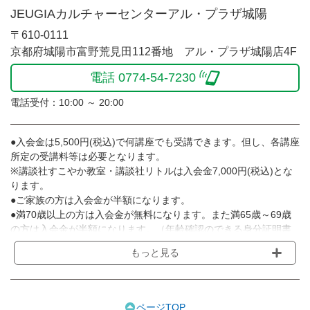
JEUGIAカルチャーセンターアル・プラザ城陽
〒610-0111
京都府城陽市富野荒見田112番地 アル・プラザ城陽店4F
電話 0774-54-7230
電話受付：10:00 ～ 20:00
●入会金は5,500円(税込)で何講座でも受講できます。但し、各講座
所定の受講料等は必要となります。
※講談社すこやか教室・講談社リトルは入会金7,000円(税込)とな
ります。
●ご家族の方は入会金が半額になります。
●満70歳以上の方は入会金が無料になります。また満65歳～69歳
の方は入会金が半額になります。（年齢確認のできる身分証明書
等のご提示をお願いします）
もっと見る
●受講料は月額制で、毎月5日に金融機関からの自動引き落しとな
ります。
※講座によってはお支払い方法が異なる場合がありますのでご確認
ください。
ページTOP