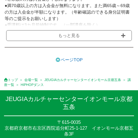
●満70歳以上の方は入会金が無料になります。また満65歳～69歳
の方は入会金が半額になります。（年齢確認のできる身分証明書
等のご提示をお願いします）
●受講料は3カ月前納制です。（一部講座を除く）
●受講料には運営費として１講座につき月額770円(税込)が含まれ
もっと見る
ております。また一部の講座では別途傷害保険料も含まれており
ます。［3ヵ月分前納制］
●受講料には特に明記した場合の他は、教材費・材料費・その他費
用は含まれておりません。
ページTOP
●資格認定講座の試験料・認定料などは別途要しますのでお問い合
せください。
●講座は、月4回(週1回),月3回,2回,1回,臨時講座いろいろあります
トップ
会場一覧
JEUGIAカルチャーセンターイオンモール京都五条
講
のでご確認ください。
座一覧
HIPHOPダンス
●参加人数が一定に満たない場合、体験や講座開講を中止または延
期することがあります。
JEUGIAカルチャーセンターイオンモール京都
●その他、詳しい内容については、ご入会時にご説明をさせていた
五条
だきます。
〒615-0035
京都府京都市右京区西院追分町25-1-127 イオンモール京都五
条3F