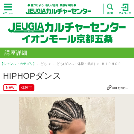
講座詳細
【ジャンル・カテゴリ】
こども
こども(ダンス・体操・武道)
ＨＩＰＨＯＰ
HIPHOPダンス
NEW
体験可