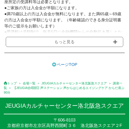
座所定の受講料等は必要となります。
●ご家族の方は入会金が半額になります。
●満70歳以上の方は入会金が無料になります。また満65歳～69歳
の方は入会金が半額になります。（年齢確認のできる身分証明書
等のご提示をお願いします）
●受講料は月額制で、毎月5日に金融機関からの自動引き落しとな
ります。
もっと見る
※講座によってはお支払い方法が異なる場合がありますのでご確認
ください。
●受講料には運営費として１講座につき月額770円(税込)が含まれ
ております。また一部の講座では別途傷害保険料も含まれており
ページTOP
ます。
●受講料には特に明記した場合の他は、教材費・材料費・その他費
用は含まれておりません。
トップ
会場一覧
JEUGIAカルチャーセンター洛北阪急スクエア
講座一
●資格認定講座の試験料・認定料などは別途要しますのでお問い合
覧
【JEUGIA合唱部】声ステーション 声からはじめるエイジングケア からだ喜ぶ
せください。
90分
●講座は、月4回(週1回),月3回,2回,1回,臨時講座いろいろあります
のでご確認ください。
JEUGIAカルチャーセンター洛北阪急スクエア
●参加人数が一定に満たない場合、体験や講座開講を中止または延
期することがあります。
〒606-8103
●その他、詳しい内容については、ご入会時にご説明をさせていた
京都府京都市左京区高野西開町３６ 洛北阪急スクエア２F
だきます。