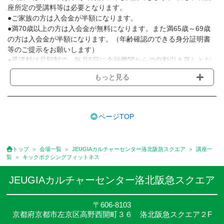
座所定の受講料等は必要となります。
●ご家族の方は入会金が半額になります。
●満70歳以上の方は入会金が無料になります。また満65歳～69歳
の方は入会金が半額になります。（年齢確認のできる身分証明書
等のご提示をお願いします）
●受講料は月額制で、毎月5日に金融機関からの自動引き落しとな
ります。
もっと見る
※講座によってはお支払い方法が異なる場合がありますのでご確認
ください。
●受講料には運営費として１講座につき月額770円(税込)が含まれ
ております。また一部の講座では別途傷害保険料も含まれており
ページTOP
ます。
●受講料には特に明記した場合の他は、教材費・材料費・その他費
用は含まれておりません。
トップ
会場一覧
JEUGIAカルチャーセンター洛北阪急スクエア
講座一
●資格認定講座の試験料・認定料などは別途要しますのでお問い合
覧
キックボクシングフィットネス
せください。
●講座は、月4回(週1回),月3回,2回,1回,臨時講座いろいろあります
JEUGIAカルチャーセンター洛北阪急スクエア
のでご確認ください。
●参加人数が一定に満たない場合、体験や講座開講を中止または延
〒606-8103
期することがあります。
京都府京都市左京区高野西開町３６ 洛北阪急スクエア２F
●その他、詳しい内容については、ご入会時にご説明をさせていた