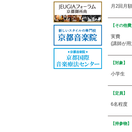
月2回月額
【その他費
実費
(講師が
【対象】
小学生
【定員】
6名程度
【持参物】