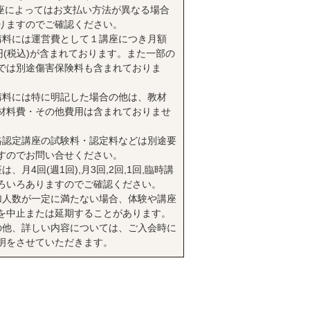
座によってはお支払い方法が異なる場合
りますのでご確認ください。
講料には運営費として１講座につき月額
0円(税込)が含まれております。また一部の
では別途傷害保険料も含まれておりま
講料には特に明記した場合の他は、教材
材料費・その他費用は含まれておりませ
格認定講座の試験料・認定料などは別途要
すのでお問い合せください。
は、月4回(週1回),月3回,2回,1回,臨時講
ろいろありますのでご確認ください。
加人数が一定に満たない場合、体験や講座
を中止または延期することがあります。
の他、詳しい内容については、ご入会時に
明をさせていただきます。