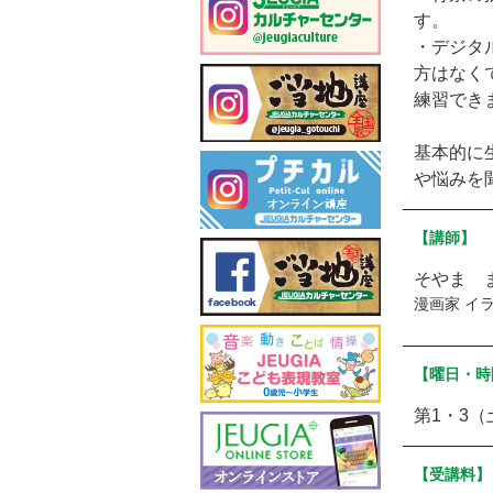
す。
・デジタル
方はなく
練習でき
基本的に
や悩みを
【講師】
そやま 
漫画家 イ
【曜日・時
第1・3（土
【受講料】