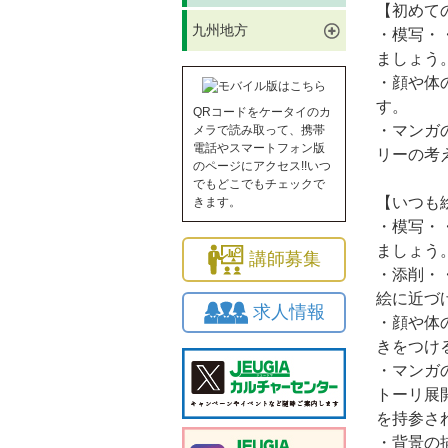
【初めて
九州地方
・模写・
ましょう
・顔や体
す。
QRコードをケータイのカ
・マンガ
メラで読み取って、携帯
電話やスマートフォン版
リーの考
のページにアクセス!!いつ
でもどこでもチェックで
【いつも
きます。
・模写・
ましょう
講師募集
・添削・
絵に近づ
求人情報
・顔や体
きをつけ
・マンガ
トーリ展
を持参さ
・背景の