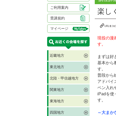
ご利用案内
楽し
受講規約
マイページ
現役の漫
す。
近畿地方
まずは好
基本から
東北地方
す。
普段から
北陸・甲信越地方
アドバイ
ペン入れ
関東地方
iPad
す。
東海地方
四国地方
～大まか