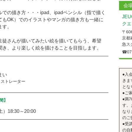
会
での描き方・・・ipad、ipadペンシル（指で描く
JE
てもOK）でのイラストやマンガの描き方も一緒に
クエ
ます。
〒606
京都
生徒さんが描いてみたい絵を描いてもらう、希望
急ス
聞き、より楽しく絵を描けることを目指します。
☎︎07
●入
まい
きま
ラストレーター
とな
●ご
●満
間】
す。
）18:30～20:00
なり
のご
●受
の自