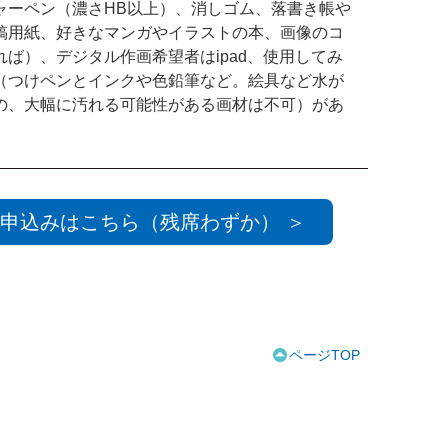
ャーペン（濃さHB以上）、消しゴム、落書き帳や
稿用紙、好きなマンガやイラストの本、画像のコ
れば）、デジタル作画希望者はipad、使用してみ
（つけペンとインクや色鉛筆など。絵具など水が
の、大幅に汚れる可能性がある画材は不可）があ
申込みはこちら（残席わずか） ＞
ページTOP