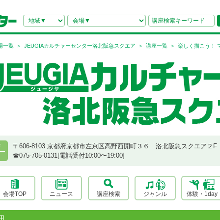
場一覧
JEUGIAカルチャーセンター洛北阪急スクエア
講座一覧
楽しく描こう！ 
〒606-8103 京都府京都市左京区高野西開町３６ 洛北阪急スクエア２F
府
☎︎075-705-0131[電話受付10:00〜19:00]
会場TOP
ニュース
講座検索
ジャンル
体験・1day
細