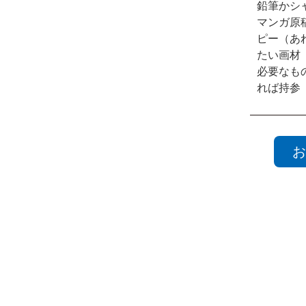
鉛筆かシ
マンガ原
ピー（あ
たい画材
必要なも
れば持参
お