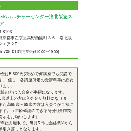
場
UGIAカルチャーセンター洛北阪急ス
ア
-8103
府京都市左京区高野西開町３６ 洛北阪
クエア２F
5-705-0131
[電話受付10:00〜19:00]
会金は5,500円(税込)で何講座でも受講で
す。 但し、各講座所定の受講料等は必要
ります。
家族の方は入会金が半額になります。
70歳以上の方は入会金が無料になりま
また満65歳～69歳の方は入会金が半額に
ます。（年齢確認のできる身分証明書等
提示をお願いします）
講料は月額制で、毎月5日に金融機関から
動引き落しとなります。