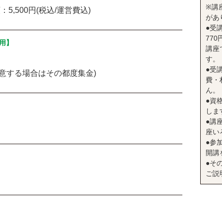
※講
：5,500円(税込/運営費込)
があ
●受
77
用】
講座
す。
●受
用意する場合はその都度集金)
費・
ん。
●資
しま
●講座
座い
●参
開講
●そ
ご説