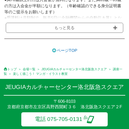
の方は入会金が半額になります。（年齢確認のできる身分証明書
等のご提示をお願いします）
●受講料は月額制で、毎月5日に金融機関からの自動引き落しとな
ります。
もっと見る
※講座によってはお支払い方法が異なる場合がありますのでご確認
ください。
●受講料には運営費として１講座につき月額770円(税込)が含まれ
ております。また一部の講座では別途傷害保険料も含まれており
ページTOP
ます。
●受講料には特に明記した場合の他は、教材費・材料費・その他費
用は含まれておりません。
トップ
会場一覧
JEUGIAカルチャーセンター洛北阪急スクエア
講座一
●資格認定講座の試験料・認定料などは別途要しますのでお問い合
覧
楽しく描こう！ マンガ・イラスト教室
せください。
●講座は、月4回(週1回),月3回,2回,1回,臨時講座いろいろあります
JEUGIAカルチャーセンター洛北阪急スクエア
のでご確認ください。
●参加人数が一定に満たない場合、体験や講座開講を中止または延
〒606-8103
期することがあります。
京都府京都市左京区高野西開町３６ 洛北阪急スクエア２F
●その他、詳しい内容については、ご入会時にご説明をさせていた
だきます。
電話 075-705-0131