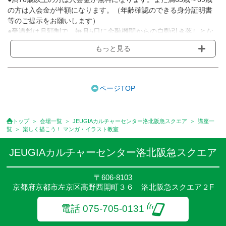
の方は入会金が半額になります。（年齢確認のできる身分証明書
等のご提示をお願いします）
●受講料は月額制で、毎月5日に金融機関からの自動引き落しとな
ります。
もっと見る
※講座によってはお支払い方法が異なる場合がありますのでご確認
ください。
●受講料には運営費として１講座につき月額770円(税込)が含まれ
ております。また一部の講座では別途傷害保険料も含まれており
ページTOP
ます。
●受講料には特に明記した場合の他は、教材費・材料費・その他費
用は含まれておりません。
トップ
会場一覧
JEUGIAカルチャーセンター洛北阪急スクエア
講座一
●資格認定講座の試験料・認定料などは別途要しますのでお問い合
覧
楽しく描こう！ マンガ・イラスト教室
せください。
●講座は、月4回(週1回),月3回,2回,1回,臨時講座いろいろあります
JEUGIAカルチャーセンター洛北阪急スクエア
のでご確認ください。
●参加人数が一定に満たない場合、体験や講座開講を中止または延
〒606-8103
期することがあります。
京都府京都市左京区高野西開町３６ 洛北阪急スクエア２F
●その他、詳しい内容については、ご入会時にご説明をさせていた
だきます。
電話 075-705-0131