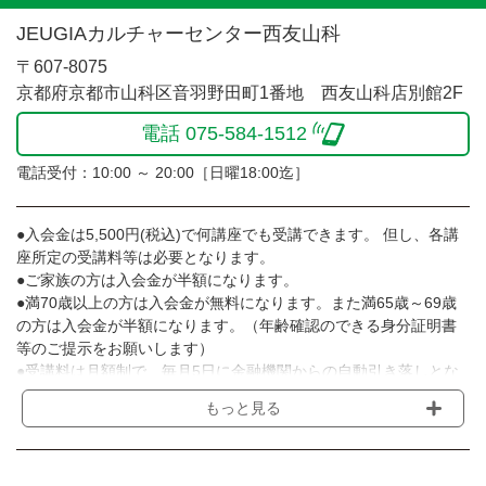
JEUGIAカルチャーセンター西友山科
〒607-8075
京都府京都市山科区音羽野田町1番地 西友山科店別館2F
電話 075-584-1512
電話受付：10:00 ～ 20:00［日曜18:00迄］
●入会金は5,500円(税込)で何講座でも受講できます。 但し、各講
座所定の受講料等は必要となります。
●ご家族の方は入会金が半額になります。
●満70歳以上の方は入会金が無料になります。また満65歳～69歳
の方は入会金が半額になります。（年齢確認のできる身分証明書
等のご提示をお願いします）
●受講料は月額制で、毎月5日に金融機関からの自動引き落しとな
ります。
もっと見る
※講座によってはお支払い方法が異なる場合がありますのでご確認
ください。
●受講料には運営費として１講座につき月額770円(税込)が含まれ
ております。また一部の講座では別途傷害保険料も含まれており