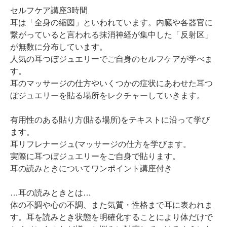
セルフケア講座3時間
耳は「全身の縮図」といわれています。内臓や各器官に
繋がっていると言われる抹消神経が集中した「反射区」
が無数に分布しています。
人気の耳つぼジュエリーでご自身のセルフケアが学べま
す。
耳のマッサージの仕方やいくつかの症状にあわせた耳つ
ぼジュエリーを貼る場所をレクチャーしていきます。
有用性のある貼り方(貼る場所)をテキストに沿って学び
ます。
耳リフレナージュ(マッサージの仕方を学びます。
実際に耳つぼジュエリーをご自身で貼ります。
耳の読みときについてワンポイント講座付き
…耳の読みときとは…
体の不調や心の不調、また気質・性格まで耳に表われま
す。耳を読みとき状態を明確化することにより体だけで