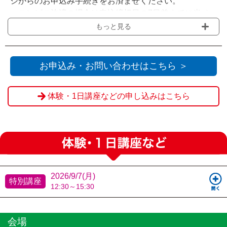
ジからのお申込み手続きをお済ませください。
・コンビニ決済の場合は申込締切日の7日前までに当ペ
ージからお申込みいただき、お申込み時にご案内する入
もっと見る
金期限までに選択されたコンビニでのお支払いをお願い
いたします。
・会場の受付窓口にてお支払いをされる場合は『Web決
お申込み・お問い合わせはこちら ＞
済を利用せず送信』をクリックください。
体験・1日講座などの申し込みはこちら
※申込締切日を過ぎてからのお客様都合によるご欠席・
キャンセルの場合、ご返金は致しかねます。
2026/9/7(月)
特別講座
12:30～15:30
会場