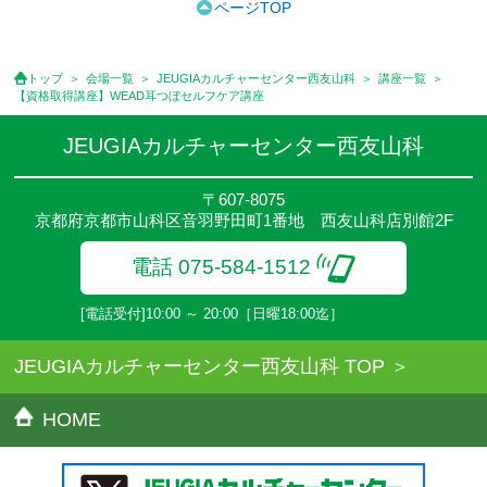
ページTOP
ます。
●受講料には特に明記した場合の他は、教材費・材料費・その他費
用は含まれておりません。
トップ
会場一覧
JEUGIAカルチャーセンター西友山科
講座一覧
●資格認定講座の試験料・認定料などは別途要しますのでお問い合
【資格取得講座】WEAD耳つぼセルフケア講座
せください。
●講座は、月4回(週1回),月3回,2回,1回,臨時講座いろいろあります
JEUGIAカルチャーセンター西友山科
のでご確認ください。
●参加人数が一定に満たない場合、体験や講座開講を中止または延
〒607-8075
期することがあります。
京都府京都市山科区音羽野田町1番地 西友山科店別館2F
●その他、詳しい内容については、ご入会時にご説明をさせていた
だきます。
電話 075-584-1512
[電話受付]10:00 ～ 20:00［日曜18:00迄］
JEUGIAカルチャーセンター西友山科 TOP
HOME