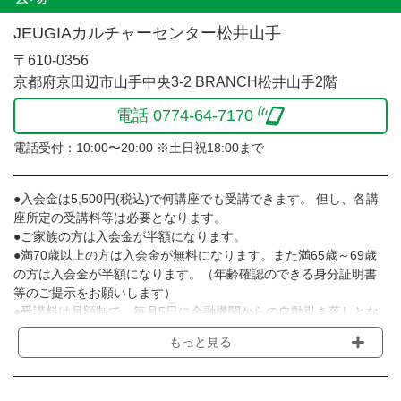
JEUGIAカルチャーセンター松井山手
〒610-0356
京都府京田辺市山手中央3-2 BRANCH松井山手2階
電話 0774-64-7170
電話受付：10:00〜20:00 ※土日祝18:00まで
●入会金は5,500円(税込)で何講座でも受講できます。 但し、各講
座所定の受講料等は必要となります。
●ご家族の方は入会金が半額になります。
●満70歳以上の方は入会金が無料になります。また満65歳～69歳
の方は入会金が半額になります。（年齢確認のできる身分証明書
等のご提示をお願いします）
●受講料は月額制で、毎月5日に金融機関からの自動引き落しとな
ります。
もっと見る
※講座によってはお支払い方法が異なる場合がありますのでご確認
ください。
●受講料には運営費として１講座につき月額770円(税込)が含まれ