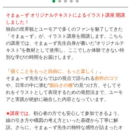
そまぁ～ず オリジナルテキストによるイラスト講座 開講
しました！
独自の世界観とユーモアで多くのファンを魅了してきた
「そまぁ～ず」が、イラスト講座を開講します。こちら
の講座では、そまぁ～ず先生自身が書いた“オリジナルテ
キスト”を教材として使用し、ここでしか体験できない特
別な学びの時間をお届けします。
「
描くことをもっと自由に、もっと楽しく
」。
そまぁ～ず先生ならではの視点で語られる
創作のコツ
や、日常の中に潜む“
面白さの種
”の見つけ方、そしてそ
れをイラストとして表現するための発想法まで、ユーモ
アと実践が絶妙に融合した内容となっています。
★講座では
、初心者の方でも安心して参加できるよう、
線の引き方や構図の考え方といった基礎から丁寧に解
説。さらに、そまぁ～ず先生の独特な感性が詰まったオ