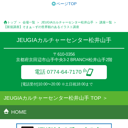
ております。また一部の講座では別途傷害保険料も含まれており
ページTOP
ます。
●受講料には特に明記した場合の他は、教材費・材料費・その他費
用は含まれておりません。
トップ
会場一覧
JEUGIAカルチャーセンター松井山手
講座一覧
●資格認定講座の試験料・認定料などは別途要しますのでお問い合
【新規講座】そまぁ～ずの世界観のあるイラスト講座
せください。
●講座は、月4回(週1回),月3回,2回,1回,臨時講座いろいろあります
JEUGIAカルチャーセンター松井山手
のでご確認ください。
●参加人数が一定に満たない場合、体験や講座開講を中止または延
〒610-0356
期することがあります。
京都府京田辺市山手中央3-2 BRANCH松井山手2階
●その他、詳しい内容については、ご入会時にご説明をさせていた
だきます。
電話 0774-64-7170
[電話受付]10:00〜20:00 ※土日祝18:00まで
JEUGIAカルチャーセンター松井山手 TOP
HOME