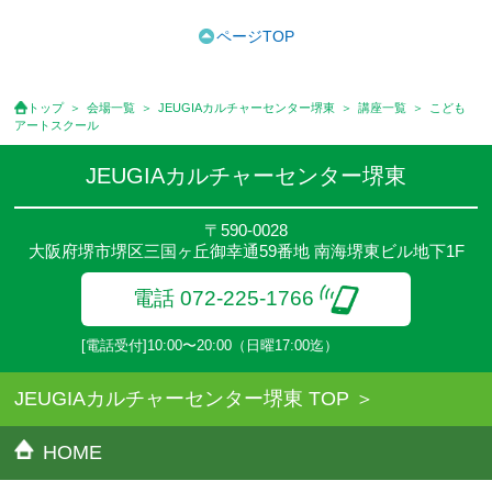
●受講料には特に明記した場合の他は、教材費・材料費・その他費
用は含まれておりません。
ページTOP
●資格認定講座の試験料・認定料などは別途要しますのでお問い合
せください。
●講座は、月4回(週1回),月3回,2回,1回,臨時講座いろいろあります
トップ
会場一覧
JEUGIAカルチャーセンター堺東
講座一覧
こども
のでご確認ください。
アートスクール
●参加人数が一定に満たない場合、体験や講座開講を中止または延
期することがあります。
JEUGIAカルチャーセンター堺東
●その他、詳しい内容については、ご入会時にご説明をさせていた
だきます。
〒590-0028
大阪府堺市堺区三国ヶ丘御幸通59番地 南海堺東ビル地下1F
電話 072-225-1766
[電話受付]10:00〜20:00（日曜17:00迄）
JEUGIAカルチャーセンター堺東 TOP
HOME