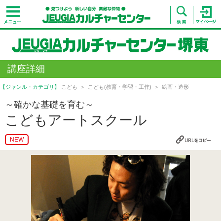
講座詳細
【ジャンル・カテゴリ】
こども
こども(教育・学習・工作)
絵画・造形
～確かな基礎を育む～
こどもアートスクール
NEW