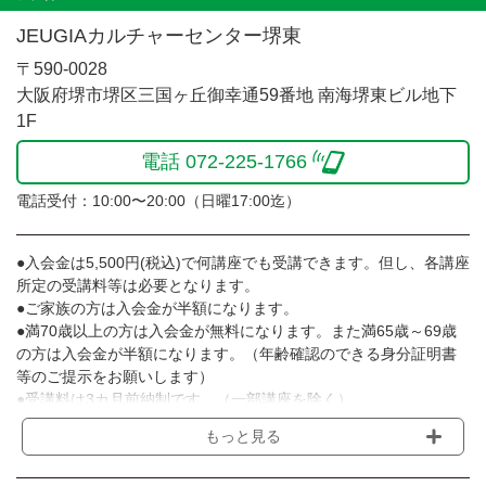
JEUGIAカルチャーセンター堺東
〒590-0028
大阪府堺市堺区三国ヶ丘御幸通59番地 南海堺東ビル地下
1F
電話 072-225-1766
電話受付：10:00〜20:00（日曜17:00迄）
●入会金は5,500円(税込)で何講座でも受講できます。但し、各講座
所定の受講料等は必要となります。
●ご家族の方は入会金が半額になります。
●満70歳以上の方は入会金が無料になります。また満65歳～69歳
の方は入会金が半額になります。（年齢確認のできる身分証明書
等のご提示をお願いします）
●受講料は3カ月前納制です。（一部講座を除く）
●受講料には運営費として１講座につき月額770円(税込)が含まれ
もっと見る
ております。また一部の講座では別途傷害保険料も含まれており
ます。［3ヵ月分前納制］