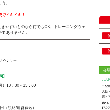
ょう。
読でイキイキ！
動きやすいものなら何でもOK。トレーニングウェ
必要ありません。
ナウンサー
会
間】
JE
月）13：30～15：00
〒590
大阪
東ビ
☎︎07
14円（税込/運営費込）
17:0