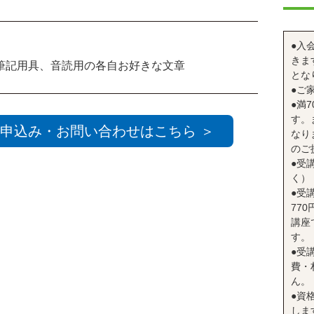
●入
きま
筆記用具、音読用の各自お好きな文章
とな
●ご
●満
す。
申込み・お問い合わせはこちら ＞
なり
のご
●受
く）
●受
77
講座
す。
●受
費・
ん。
●資
しま