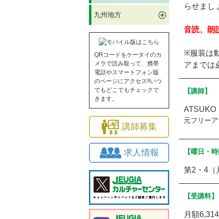
らせまし
九州地方
音読、朗
※服装は
QRコードをケータイのカ
メラで読み取って、携帯
アまでは
電話やスマートフォン版
のページにアクセス!!いつ
でもどこでもチェックで
【講師】
きます。
ATSUKO
元フリーア
講師募集
求人情報
【曜日・時
第2・4（
【受講料】
月額6,3