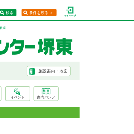
検索
条件を絞る ＞
教室
施設案内・地図
イベント
案内パンフ