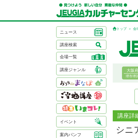
トップ
会
ニュース
講座検索
会場一覧
講座ジャンル
大阪
堺市堺
講座詳
イベント
シニ
案内パンフ