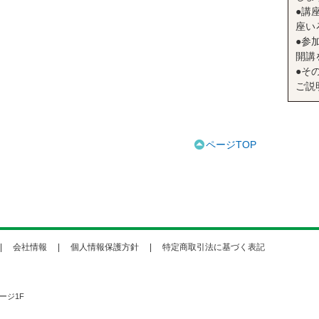
●講座
座い
●参
開講
●そ
ご説
ページTOP
会社情報
個人情報保護方針
特定商取引法に基づく表記
ージ1F