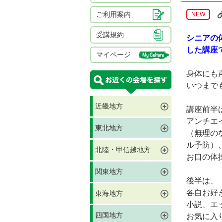
ご利用案内
NEW
受講規約
シニアの
した講座
マイページ
身体にも
いつまで
近畿地方
講座前半
アンチエ
東北地方
（無理の
ル予防）
北陸・甲信越地方
お口の体
関東地方
後半は、
各自お好
東海地方
小説、エ
四国地方
お気に入