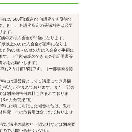
会金は5,500円(税込)で何講座でも受講で
す。但し、各講座所定の受講料等は必要
ります。
家族の方は入会金が半額になります。
70歳以上の方は入会金が無料になりま
また満65歳～69歳の方は入会金が半額に
ます。（年齢確認のできる身分証明書等
提示をお願いします）
講料は3カ月前納制です。（一部講座を除
講料には運営費として１講座につき月額
0円(税込)が含まれております。また一部の
では別途傷害保険料も含まれておりま
［3ヵ月分前納制］
講料には特に明記した場合の他は、教材
材料費・その他費用は含まれておりませ
格認定講座の試験料・認定料などは別途要
すのでお問い合せください。