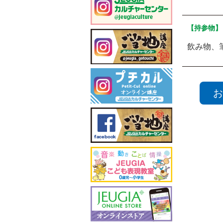
【持参物】
飲み物、
お