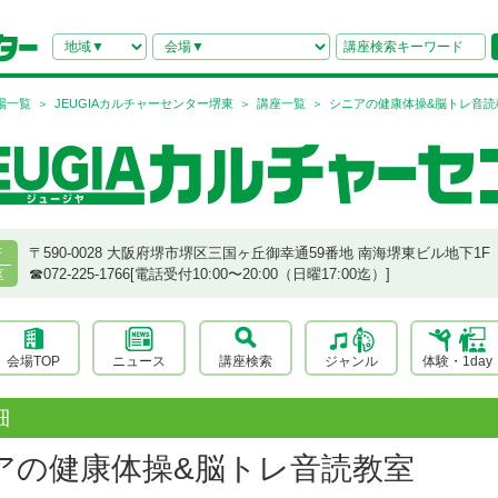
場一覧
JEUGIAカルチャーセンター堺東
講座一覧
シニアの健康体操&脳トレ音読
〒590-0028 大阪府堺市堺区三国ヶ丘御幸通59番地 南海堺東ビル地下1F
府
☎︎072-225-1766[電話受付10:00〜20:00（日曜17:00迄）]
区
会場TOP
ニュース
講座検索
ジャンル
体験・1day
細
アの健康体操&脳トレ音読教室