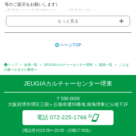
等のご提示をお願いします）
●受講料は3カ月前納制です。（一部講座を除く）
●受講料には運営費として１講座につき月額770円(税込)が含まれ
もっと見る
ております。また一部の講座では別途傷害保険料も含まれており
ます。［3ヵ月分前納制］
●受講料には特に明記した場合の他は、教材費・材料費・その他費
用は含まれておりません。
ページTOP
●資格認定講座の試験料・認定料などは別途要しますのでお問い合
せください。
●講座は、月4回(週1回),月3回,2回,1回,臨時講座いろいろあります
トップ
会場一覧
JEUGIAカルチャーセンター堺東
講座一覧
ことば
のでご確認ください。
の森〜かきかた教室〜
●参加人数が一定に満たない場合、体験や講座開講を中止または延
期することがあります。
JEUGIAカルチャーセンター堺東
●その他、詳しい内容については、ご入会時にご説明をさせていた
だきます。
〒590-0028
大阪府堺市堺区三国ヶ丘御幸通59番地 南海堺東ビル地下1F
電話 072-225-1766
[電話受付]10:00〜20:00（日曜17:00迄）