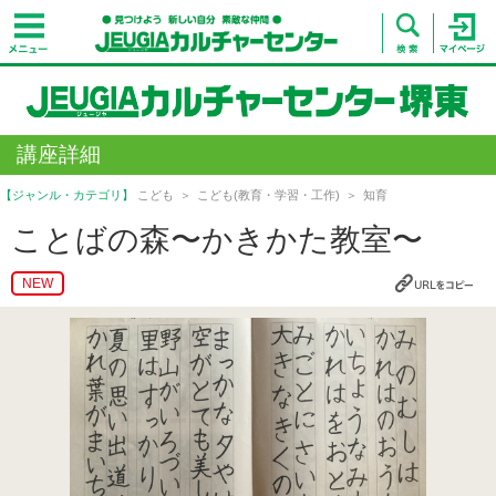
講座詳細
【ジャンル・カテゴリ】
こども
こども(教育・学習・工作)
知育
ことばの森〜かきかた教室〜
NEW