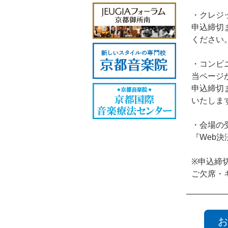
・クレジ
申込締切
ください
・コンビ
当ページ
申込締切
いたしま
・会場の
『Web
※申込締
ご欠席・
お