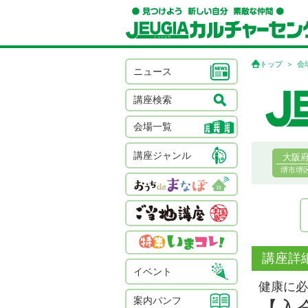
トップ
会
ニュース
講座検索
会場一覧
講座ジャンル
大阪
堺市堺
講座詳
イベント
健康に必
案内パンフ