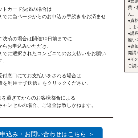
●受
費・
ットカード決済の場合は
ん。
までに当ページからのお申込み手続きをお済ませ
●資
。
しま
●講座
ニ決済の場合は開催10日前までに
座い
からお申込みいただき、
●参
開講
までに選択されたコンビニでのお支払いをお願い
●そ
す。
ご説
受付窓口にてお支払いをされる場合は
決済を利用せず送信』をクリックください。
切を過ぎてからのお客様都合による
キャンセルの場合、ご返金は致しかねます。
申込み・お問い合わせはこちら ＞