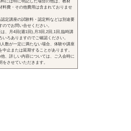
講料には特に明記した場合の他は、教材
材料費・その他費用は含まれておりませ
格認定講座の試験料・認定料などは別途要
すのでお問い合せください。
は、月4回(週1回),月3回,2回,1回,臨時講
ろいろありますのでご確認ください。
加人数が一定に満たない場合、体験や講座
を中止または延期することがあります。
の他、詳しい内容については、ご入会時に
明をさせていただきます。