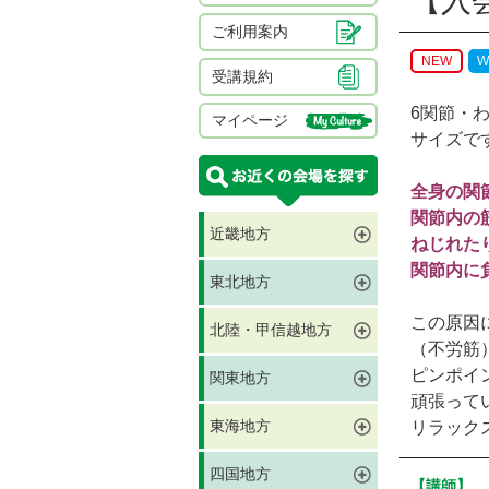
【入
ご利用案内
NEW
W
受講規約
6関節・
マイページ
サイズで
全身の関
関節内の
近畿地方
ねじれた
関節内に
東北地方
この原因
北陸・甲信越地方
（不労筋
ピンポイ
関東地方
頑張って
東海地方
リラック
四国地方
【講師】