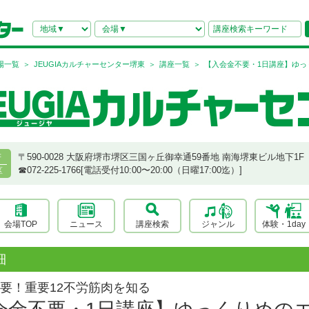
場一覧
JEUGIAカルチャーセンター堺東
講座一覧
【入会金不要・1日講座】ゆっ
〒590-0028 大阪府堺市堺区三国ヶ丘御幸通59番地 南海堺東ビル地下1F
府
☎︎072-225-1766[電話受付10:00〜20:00（日曜17:00迄）]
区
会場TOP
ニュース
講座検索
ジャンル
体験・1day
細
要！重要12不労筋肉を知る