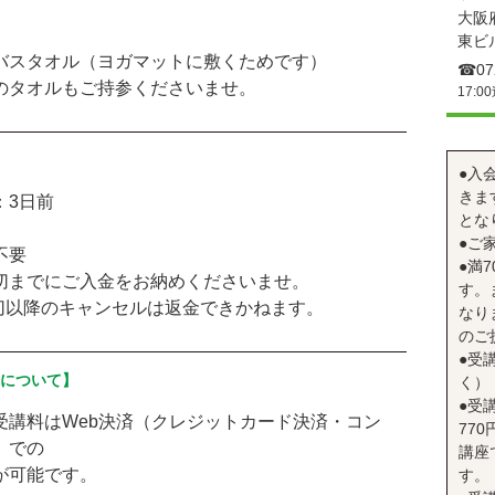
大阪
東ビ
バスタオル（ヨガマットに敷くためです）
☎︎07
のタオルもご持参くださいませ。
17:0
●入
きま
：3日前
とな
●ご
不要
●満
切までにご入金をお納めくださいませ。
す。
切以降のキャンセルは返金できかねます。
なり
のご
●受
済について】
く）
●受
受講料はWeb決済（クレジットカード決済・コン
77
）での
講座
が可能です。
す。