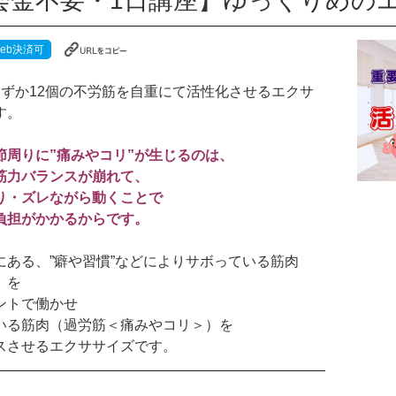
会金不要・1日講座】ゆっくりめの
eb決済可
わずか12個の不労筋を自重にて活性化させるエクサ
す。
節周りに”痛みやコリ”が生じるのは、
筋力バランスが崩れて、
り・ズレながら動くことで
負担がかかるからです。
にある、”癖や習慣”などによりサボっている筋肉
）を
ントで働かせ
いる筋肉（過労筋＜痛みやコリ＞）を
スさせるエクササイズです。