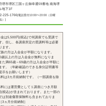
府堺市堺区三国ヶ丘御幸通59番地 南海堺
ル地下1F
2-225-1766
[電話受付10:00〜20:00（日曜
0迄）]
会金は5,500円(税込)で何講座でも受講で
す。但し、各講座所定の受講料等は必要
ります。
家族の方は入会金が半額になります。
70歳以上の方は入会金が無料になりま
また満65歳～69歳の方は入会金が半額に
ます。（年齢確認のできる身分証明書等
提示をお願いします）
講料は3カ月前納制です。（一部講座を除
講料には運営費として１講座につき月額
0円(税込)が含まれております。また一部の
では別途傷害保険料も含まれておりま
［3ヵ月分前納制］