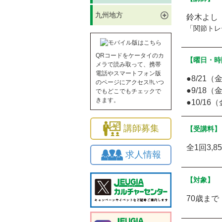
九州地方
鈴木よし
「関節トレ
QRコードをケータイのカ
【曜日・時
メラで読み取って、携帯
電話やスマートフォン版
●8/21（
のページにアクセス!!いつ
●9/18（
でもどこでもチェックで
きます。
●10/16
講師募集
【受講料】
全1回3,
求人情報
【対象】
70歳まで