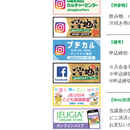
【持参物】
飲み物、
汗拭き用
【備考】
申込締切
※入会金
※申込締
※申込締
【Web決
当講座の
ビニ決済
お支払い