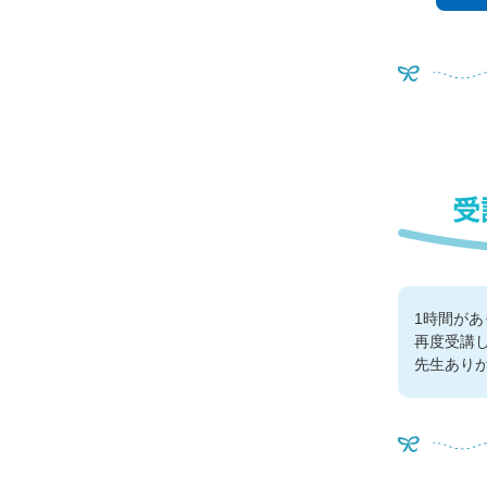
1時間が
再度受講
先生あり