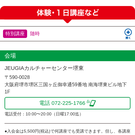
・会場の受付窓口にてお支払いをされる場合は
『Web決済を利用せず送信』をクリックください。
※材料費・認定料は当日現金にてお支払いいただきま
す。
特別講座
随時
※申込締切（講座2日前）を過ぎてからのお客様都合によ
るご欠席・キャンセルの場合、ご返金は致しかねます。
会場
JEUGIAカルチャーセンター堺東
〒590-0028
大阪府堺市堺区三国ヶ丘御幸通59番地 南海堺東ビル地下
1F
電話 072-225-1766
電話受付：10:00〜20:00（日曜17:00迄）
●入会金は5,500円(税込)で何講座でも受講できます。但し、各講座