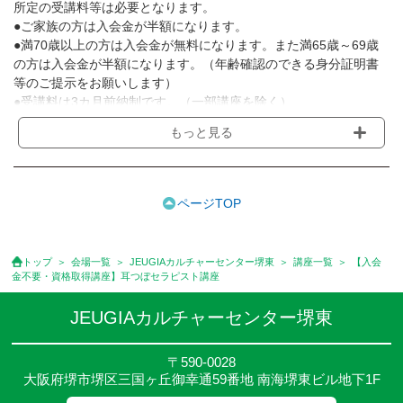
所定の受講料等は必要となります。
●ご家族の方は入会金が半額になります。
●満70歳以上の方は入会金が無料になります。また満65歳～69歳
の方は入会金が半額になります。（年齢確認のできる身分証明書
等のご提示をお願いします）
●受講料は3カ月前納制です。（一部講座を除く）
●受講料には運営費として１講座につき月額770円(税込)が含まれ
もっと見る
ております。また一部の講座では別途傷害保険料も含まれており
ます。［3ヵ月分前納制］
●受講料には特に明記した場合の他は、教材費・材料費・その他費
用は含まれておりません。
ページTOP
●資格認定講座の試験料・認定料などは別途要しますのでお問い合
せください。
●講座は、月4回(週1回),月3回,2回,1回,臨時講座いろいろあります
トップ
会場一覧
JEUGIAカルチャーセンター堺東
講座一覧
【入会
のでご確認ください。
金不要・資格取得講座】耳つぼセラピスト講座
●参加人数が一定に満たない場合、体験や講座開講を中止または延
期することがあります。
JEUGIAカルチャーセンター堺東
●その他、詳しい内容については、ご入会時にご説明をさせていた
だきます。
〒590-0028
大阪府堺市堺区三国ヶ丘御幸通59番地 南海堺東ビル地下1F