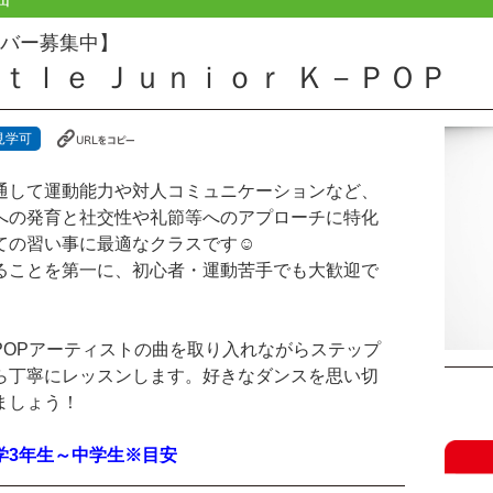
バー募集中】
ｔｔｌｅ Ｊｕｎｉｏｒ Ｋ－ＰＯＰ
見学可
通して運動能力や対人コミュニケーションなど、
への発育と社交性や礼節等へのアプローチに特化
ての習い事に最適なクラスです☺︎
ることを第一に、初心者・運動苦手でも大歓迎で
-POPアーティストの曲を取り入れながらステップ
ら丁寧にレッスンします。好きなダンスを思い切
ましょう！
学3年生～中学生※目安