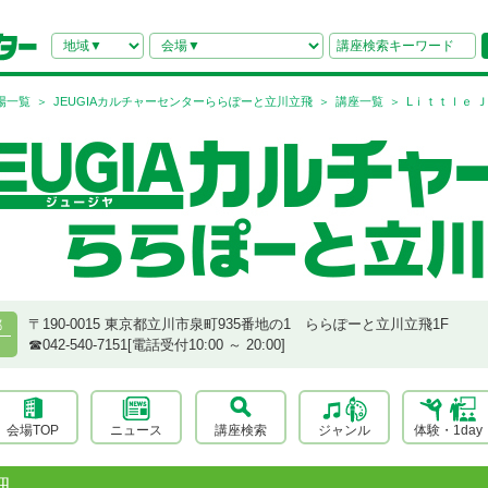
場一覧
JEUGIAカルチャーセンターららぽーと立川立飛
講座一覧
Lｉｔｔｌｅ 
〒190-0015 東京都立川市泉町935番地の1 ららぽーと立川立飛1F
都
☎︎042-540-7151[電話受付10:00 ～ 20:00]
会場TOP
ニュース
講座検索
ジャンル
体験・1day
細