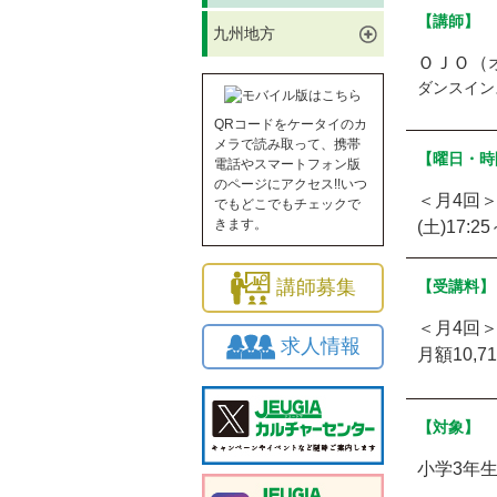
【講師】
九州地方
ＯＪＯ（
ダンスイン
QRコードをケータイのカ
メラで読み取って、携帯
【曜日・時
電話やスマートフォン版
のページにアクセス!!いつ
＜月4回
でもどこでもチェックで
きます。
(土)17:25
講師募集
【受講料】
＜月4回
求人情報
月額10,7
【対象】
小学3年