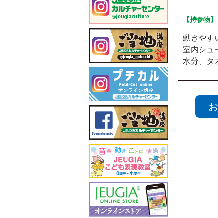
【持参物】
動きやす
室内シュ
水分、タ
お