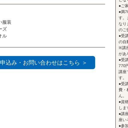
●ご
●満
す。
い服装
なり
ーズ
のご
オル
●受
の自
※講
があ
●受
申込み・お問い合わせはこちら ＞
77
講座
す。
●受
費・
ん。
●資
しま
●講座
座い
●参