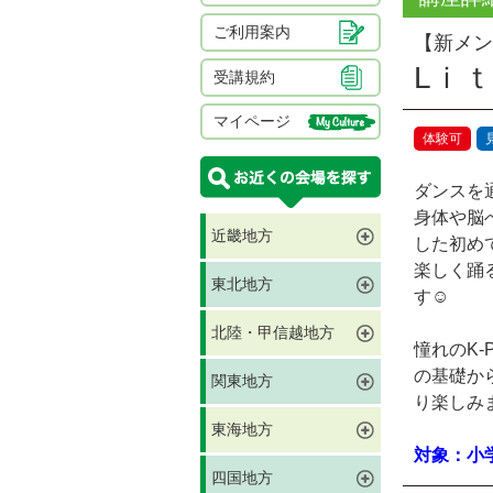
ご利用案内
【新メン
Lｉ
受講規約
マイページ
体験可
ダンスを
身体や脳
近畿地方
した初め
楽しく踊
東北地方
す☺︎
北陸・甲信越地方
憧れのK
の基礎か
関東地方
り楽しみ
東海地方
対象：小
四国地方