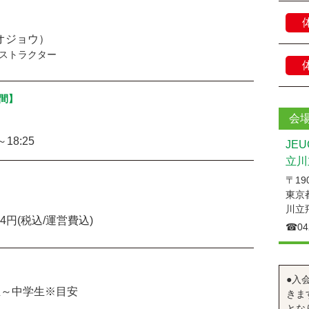
オジョウ）
ストラクター
間】
会
＞
～18:25
JE
立川
〒190
東京
＞
川立
14円(税込/運営費込)
☎︎04
●入
生～中学生※目安
きま
とな