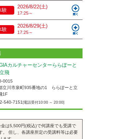
2026/8/22(土)
体験
17:25～
2026/8/29(土)
体験
17:25～
場
UGIAカルチャーセンターららぽーと
立飛
-0015
都立川市泉町935番地の1 ららぽーと立
飛1F
2-540-7151
[電話受付10:00 ～ 20:00]
会金は5,500円(税込)で何講座でも受講で
す。 但し、各講座所定の受講料等は必要
ります。