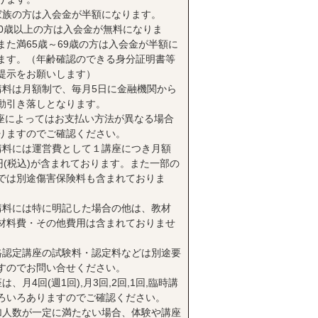
家族の方は入会金が半額になります。
70歳以上の方は入会金が無料になりま
また満65歳～69歳の方は入会金が半額に
ます。（年齢確認のできる身分証明書等
提示をお願いします）
講料は月額制で、毎月5日に金融機関から
動引き落しとなります。
座によってはお支払い方法が異なる場合
りますのでご確認ください。
講料には運営費として１講座につき月額
0円(税込)が含まれております。また一部の
では別途傷害保険料も含まれておりま
講料には特に明記した場合の他は、教材
材料費・その他費用は含まれておりませ
格認定講座の試験料・認定料などは別途要
すのでお問い合せください。
は、月4回(週1回),月3回,2回,1回,臨時講
ろいろありますのでご確認ください。
加人数が一定に満たない場合、体験や講座