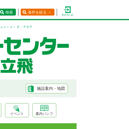
検索
条件を絞る ＞
Ｊｕｎｉｏｒ Ｋ－ＰＯＰ
施設案内・地図
イベント
案内パンフ