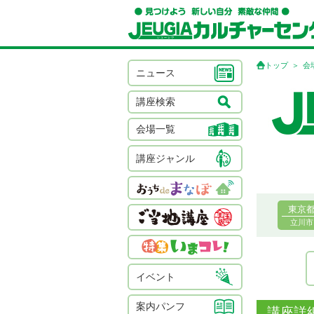
トップ
会
ニュース
講座検索
会場一覧
講座ジャンル
東京
立川市
イベント
案内パンフ
講座詳