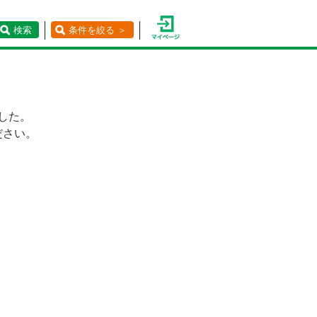
検索
条件を絞る ＞
した。
ださい。