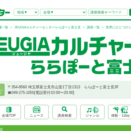
場一覧
JEUGIAカルチャーセンターららぽーと富士見
講座一覧
世界にひとつの
〒354-8560 埼玉県富士見市山室1丁目1313 ららぽーと富士見3F
県
☎︎049-275-1055[電話受付10:00〜20:00]
市
会場TOP
ニュース
講座検索
ジャンル
体験・1day
細