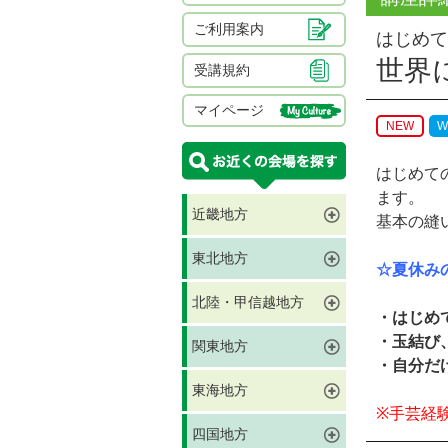
ご利用案内
はじめて
世界
受講規約
マイページ
NEW
W
はじめて
ます。
近畿地方
基本の縫
東北地方
☆夏休み
北陸・甲信越地方
・はじめ
・玉結び
関東地方
・自分だ
東海地方
※手芸経
四国地方