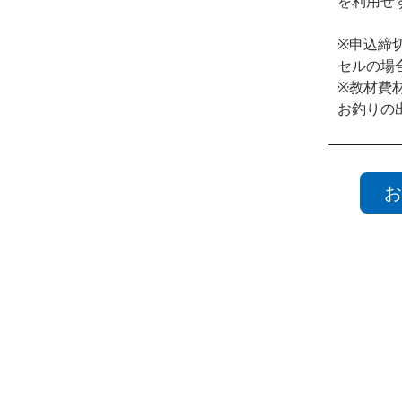
を利用せ
※申込締
セルの場
※教材費
お釣りの
お