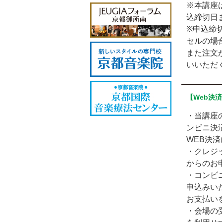
※本講座
込締切日
※申込締
セルの場
また注文
いいただ
【Web決
・当講座
ンビニ決
WEB決
・クレジ
からのお
・コンビ
申込みい
お支払い
・会場の