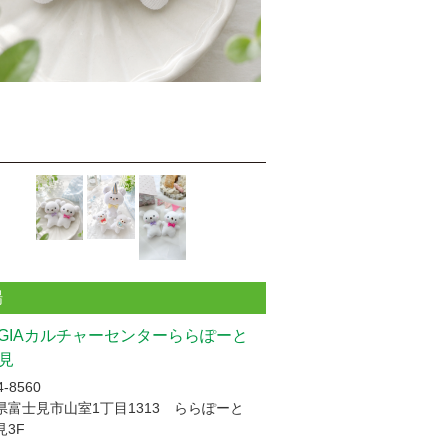
場
UGIAカルチャーセンターららぽーと
見
-8560
県富士見市山室1丁目1313 ららぽーと
見3F