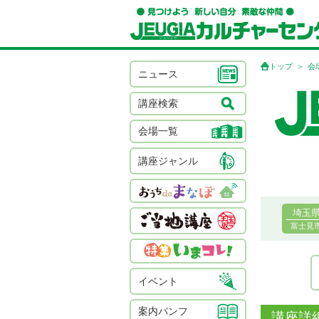
トップ
会
ニュース
講座検索
会場一覧
講座ジャンル
埼玉
富士見
イベント
案内パンフ
講座詳