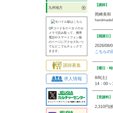
【講師】
九州地方
岡﨑美和
handma
QRコードをケータイのカ
メラで読み取って、携帯
【開講日】
電話やスマートフォン版
のページにアクセス!!いつ
2026/08
でもどこでもチェックで
きます。
こちらの
講師募集
【曜日・時
8/8(土)
求人情報
14：00～
【受講料】
2,310円(