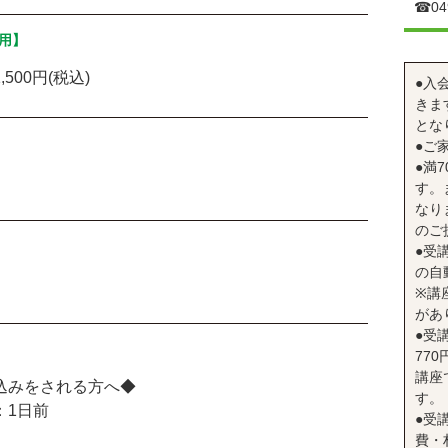
☎︎04
用】
500円(税込)
●入
きま
とな
●ご
●満
す。
なり
のご
●受
の自
※講
があ
●受
77
講座
込みをされる方へ◆
す。
：1日前
●受
費・