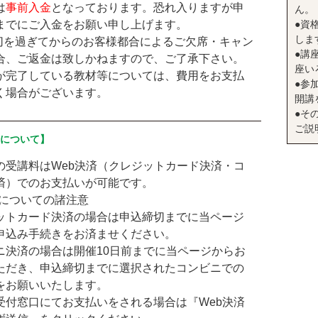
は
事前入金
となっております。恐れ入りますが申
ん。
までにご入金をお願い申し上げます。
●資
しま
切を過ぎてからのお客様都合によるご欠席・キャン
●講座
合、ご返金は致しかねますので、ご了承下さい。
座い
が完了している教材等については、費用をお支払
●参
く場合がございます。
開講
●そ
ご説
済について】
の受講料はWeb決済（クレジットカード決済・コ
済）でのお支払いが可能です。
済についての諸注意
ットカード決済の場合は申込締切までに当ページ
申込み手続きをお済ませください。
ニ決済の場合は開催10日前までに当ページからお
ただき、申込締切までに選択されたコンビニでの
をお願いいたします。
受付窓口にてお支払いをされる場合は『Web決済