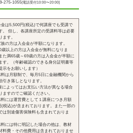
9-275-1055
[電話受付10:00〜20:00]
会金は5,500円(税込)で何講座でも受講で
す。 但し、各講座所定の受講料等は必要
ります。
家族の方は入会金が半額になります。
70歳以上の方は入会金が無料になりま
また満65歳～69歳の方は入会金が半額に
ます。（年齢確認のできる身分証明書等
提示をお願いします）
講料は月額制で、毎月5日に金融機関から
動引き落しとなります。
座によってはお支払い方法が異なる場合
りますのでご確認ください。
講料には運営費として１講座につき月額
0円(税込)が含まれております。また一部の
では別途傷害保険料も含まれておりま
講料には特に明記した場合の他は、教材
材料費・その他費用は含まれておりませ