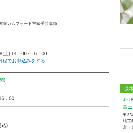
de教室カムフォート主宰手芸講師
/08(土) 14：00～16：00
日程でお申込みをする
間】
会
16：00
JE
富士
〒354
埼玉
税込)
富士