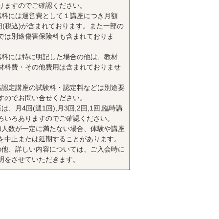
りますのでご確認ください。
講料には運営費として１講座につき月額
0円(税込)が含まれております。また一部の
では別途傷害保険料も含まれておりま
講料には特に明記した場合の他は、教材
材料費・その他費用は含まれておりませ
格認定講座の試験料・認定料などは別途要
すのでお問い合せください。
は、月4回(週1回),月3回,2回,1回,臨時講
ろいろありますのでご確認ください。
加人数が一定に満たない場合、体験や講座
を中止または延期することがあります。
の他、詳しい内容については、ご入会時に
明をさせていただきます。