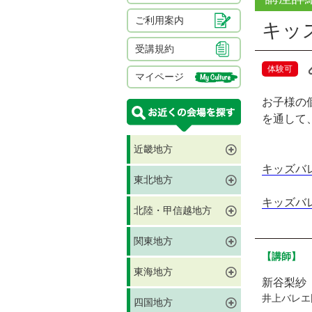
ご利用案内
キッ
受講規約
体験可
マイページ
お子様の
を通して
近畿地方
キッズバ
東北地方
キッズバ
北陸・甲信越地方
関東地方
【講師】
東海地方
新谷梨紗
井上バレエ
四国地方