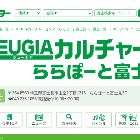
場一覧
JEUGIAカルチャーセンターららぽーと富士見
講座一覧
キッズバレエ（
〒354-8560 埼玉県富士見市山室1丁目1313 ららぽーと富士見3F
県
☎︎049-275-1055[電話受付10:00〜20:00]
市
会場TOP
ニュース
講座検索
ジャンル
体験・1day
細