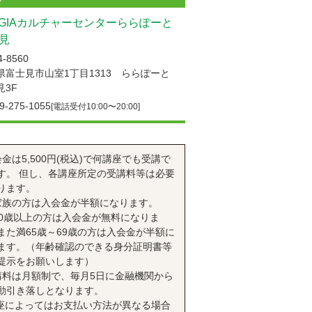
UGIAカルチャーセンターららぽーと
見
-8560
県富士見市山室1丁目1313 ららぽーと
見3F
9-275-1055
[電話受付10:00〜20:00]
会金は5,500円(税込)で何講座でも受講で
す。 但し、各講座所定の受講料等は必要
ります。
家族の方は入会金が半額になります。
70歳以上の方は入会金が無料になりま
また満65歳～69歳の方は入会金が半額に
ます。（年齢確認のできる身分証明書等
提示をお願いします）
講料は月額制で、毎月5日に金融機関から
動引き落しとなります。
座によってはお支払い方法が異なる場合