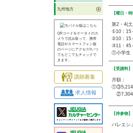
九州地方
【曜日・時
第2・4(土
①10：1
QRコードをケータイのカ
②10：1
メラで読み取って、携帯
電話やスマートフォン版
③11：45
のページにアクセス!!いつ
①小学生
でもどこでもチェックで
きます。
【受講料】
講師募集
月額：
①③5,21
求人情報
②7,30
【持参物】
バレエシ