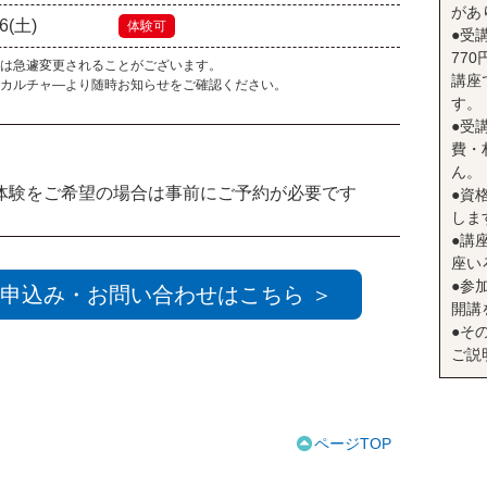
があ
26(土)
体験可
●受
77
は急遽変更されることがございます。
講座
カルチャ―より随時お知らせをご確認ください。
す。
●受
費・
ん。
体験をご希望の場合は事前にご予約が必要です
●資
しま
●講座
座い
●参
申込み・お問い合わせはこちら ＞
開講
●そ
ご説
ページTOP