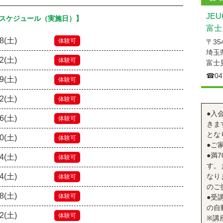
JE
スケジュール（実施日）】
富士
08(土)
体験可
〒354
埼玉
22(土)
体験可
富士
☎︎04
29(土)
体験可
12(土)
体験可
●入
26(土)
体験可
きま
とな
10(土)
体験可
●ご
●満
24(土)
体験可
す。
14(土)
なり
体験可
のご
28(土)
体験可
●受
の自
12(土)
体験可
※講