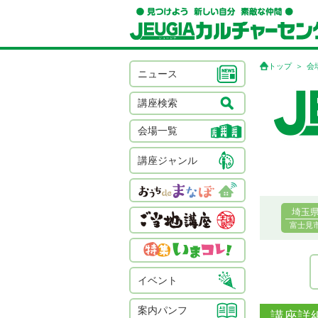
トップ
会
ニュース
講座検索
会場一覧
講座ジャンル
埼玉
富士見
イベント
案内パンフ
講座詳