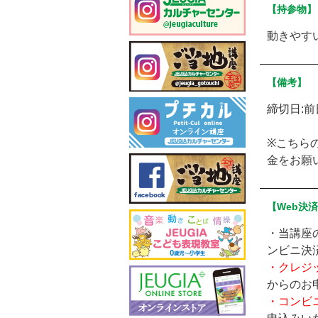
【持参物】
動きやす
【備考】
締切日:前
※こちら
金をお願
【Web決
・当講座
ンビニ決
・クレジ
からのお
・コンビ