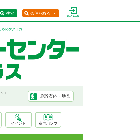
検索
条件を絞る ＞
ためのケアヨガ
館２Ｆ
施設案内・地図
イベント
案内パンフ