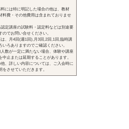
講料には特に明記した場合の他は、教材
材料費・その他費用は含まれておりませ
格認定講座の試験料・認定料などは別途要
すのでお問い合せください。
は、月4回(週1回),月3回,2回,1回,臨時講
ろいろありますのでご確認ください。
加人数が一定に満たない場合、体験や講座
を中止または延期することがあります。
の他、詳しい内容については、ご入会時に
明をさせていただきます。