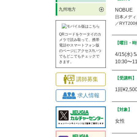
九州地方
NOBUE
日本メディ
／RYT20
QRコードをケータイのカ
メラで読み取って、携帯
【曜日・時
電話やスマートフォン版
のページにアクセス!!いつ
4/15(水) 5
でもどこでもチェックで
10:30〜11
きます。
【受講料】
講師募集
1回¥2,5
求人情報
【対象】
女性