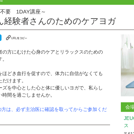
不要 1DAY講座～
ん経験者さんのためのケアヨガ
者の方にむけた心身のケアとリラックスのための
す。
をほどき血行を促すので、体力に自信がなくても
ただけます。
ーズを中心とした心と体に優しいヨガで、私らし
い時間を過ごしませんか。
会
の方は、必ず主治医に確認を取ってからご参加くだ
JE
ス
〒612