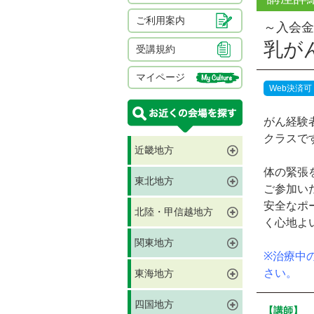
ご利用案内
～入会金
乳が
受講規約
マイページ
Web決済可
がん経験
クラスで
近畿地方
体の緊張
東北地方
ご参加い
安全なポ
北陸・甲信越地方
く心地よ
関東地方
※治療中
さい。
東海地方
四国地方
【講師】