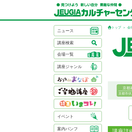
トップ
会
ニュース
講座検索
会場一覧
講座ジャンル
京都
京都市伏
イベント
案内パンフ
講座詳