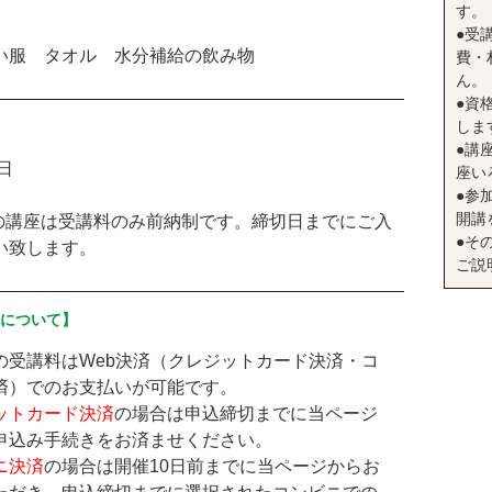
す。
●受
い服 タオル 水分補給の飲み物
費・
ん。
●資
しま
●講座
日
座い
●参
開講
の講座は受講料のみ前納制です。締切日までにご入
●そ
い致します。
ご説
済について】
の受講料はWeb決済（クレジットカード決済・コ
済）でのお支払いが可能です。
ットカード決済
の場合は申込締切までに当ページ
申込み手続きをお済ませください。
ニ決済
の場合は開催10日前までに当ページからお