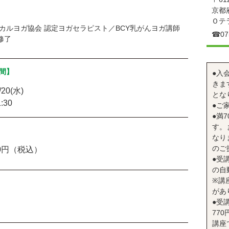
京都
Ｏテ
カルヨガ協会 認定ヨガセラピスト／BCY乳がんヨガ講師
☎︎07
0修了
間】
●入
きま
/20(水)
とな
:30
●ご
●満
す。
なり
のご
00円（税込）
●受
の自
※講
があ
●受
77
講座