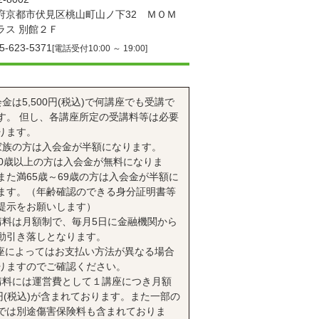
府京都市伏見区桃山町山ノ下32 ＭＯＭ
ラス 別館２Ｆ
5-623-5371
[電話受付10:00 ～ 19:00]
会金は5,500円(税込)で何講座でも受講で
す。 但し、各講座所定の受講料等は必要
ります。
家族の方は入会金が半額になります。
70歳以上の方は入会金が無料になりま
また満65歳～69歳の方は入会金が半額に
ます。（年齢確認のできる身分証明書等
提示をお願いします）
講料は月額制で、毎月5日に金融機関から
動引き落しとなります。
座によってはお支払い方法が異なる場合
りますのでご確認ください。
講料には運営費として１講座につき月額
0円(税込)が含まれております。また一部の
では別途傷害保険料も含まれておりま