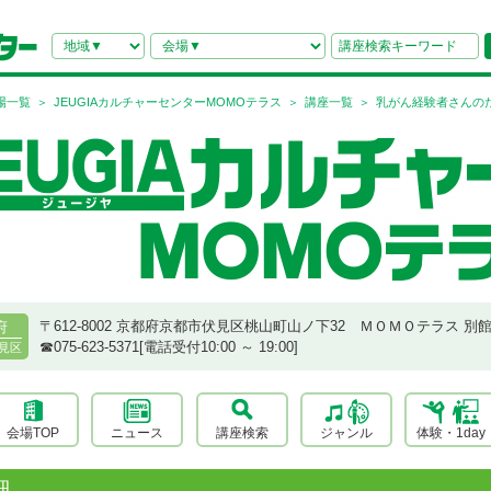
場一覧
JEUGIAカルチャーセンターMOMOテラス
講座一覧
乳がん経験者さんの
〒612-8002 京都府京都市伏見区桃山町山ノ下32 ＭＯＭＯテラス 別
府
☎︎075-623-5371[電話受付10:00 ～ 19:00]
見区
会場TOP
ニュース
講座検索
ジャンル
体験・1day
細