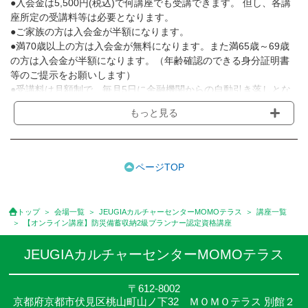
●入会金は5,500円(税込)で何講座でも受講できます。 但し、各講
座所定の受講料等は必要となります。
●ご家族の方は入会金が半額になります。
●満70歳以上の方は入会金が無料になります。また満65歳～69歳
の方は入会金が半額になります。（年齢確認のできる身分証明書
等のご提示をお願いします）
●受講料は月額制で、毎月5日に金融機関からの自動引き落しとな
ります。
もっと見る
※講座によってはお支払い方法が異なる場合がありますのでご確認
ください。
●受講料には運営費として１講座につき月額770円(税込)が含まれ
ております。また一部の講座では別途傷害保険料も含まれており
ページTOP
ます。
●受講料には特に明記した場合の他は、教材費・材料費・その他費
用は含まれておりません。
トップ
会場一覧
JEUGIAカルチャーセンターMOMOテラス
講座一覧
●資格認定講座の試験料・認定料などは別途要しますのでお問い合
【オンライン講座】防災備蓄収納2級プランナー認定資格講座
せください。
●講座は、月4回(週1回),月3回,2回,1回,臨時講座いろいろあります
JEUGIAカルチャーセンターMOMOテラス
のでご確認ください。
●参加人数が一定に満たない場合、体験や講座開講を中止または延
〒612-8002
期することがあります。
京都府京都市伏見区桃山町山ノ下32 ＭＯＭＯテラス 別館２
●その他、詳しい内容については、ご入会時にご説明をさせていた