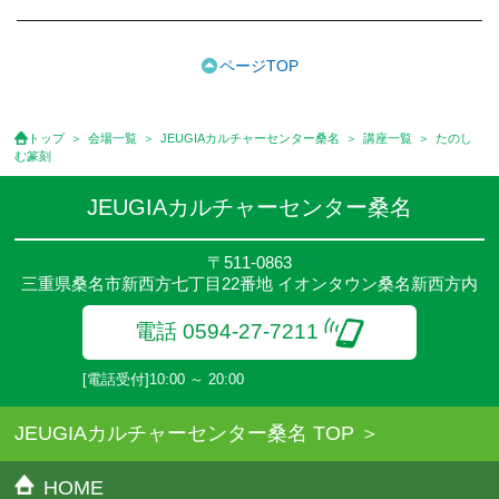
ください。
●受講料には運営費として１講座につき月額770円(税込)が含まれ
ております。また一部の講座では別途傷害保険料も含まれており
ページTOP
ます。
●受講料には特に明記した場合の他は、教材費・材料費・その他費
用は含まれておりません。
トップ
会場一覧
JEUGIAカルチャーセンター桑名
講座一覧
たのし
●資格認定講座の試験料・認定料などは別途要しますのでお問い合
む篆刻
せください。
●講座は、月4回(週1回),月3回,2回,1回,臨時講座いろいろあります
JEUGIAカルチャーセンター桑名
のでご確認ください。
●参加人数が一定に満たない場合、体験や講座開講を中止または延
〒511-0863
期することがあります。
三重県桑名市新西方七丁目22番地 イオンタウン桑名新西方内
●その他、詳しい内容については、ご入会時にご説明をさせていた
だきます。
電話 0594-27-7211
[電話受付]10:00 ～ 20:00
JEUGIAカルチャーセンター桑名 TOP
HOME