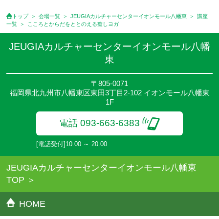
せください。
●講座は、月4回(週1回),月3回,2回,1回,臨時講座いろいろあります
トップ
会場一覧
JEUGIAカルチャーセンターイオンモール八幡東
講座
のでご確認ください。
一覧
こころとからだをととのえる癒しヨガ
●参加人数が一定に満たない場合、体験や講座開講を中止または延
期することがあります。
JEUGIAカルチャーセンターイオンモール八幡
●その他、詳しい内容については、ご入会時にご説明をさせていた
東
だきます。
〒805-0071
福岡県北九州市八幡東区東田3丁目2-102 イオンモール八幡東
1F
電話 093-663-6383
[電話受付]10:00 ～ 20:00
JEUGIAカルチャーセンターイオンモール八幡東
TOP
HOME