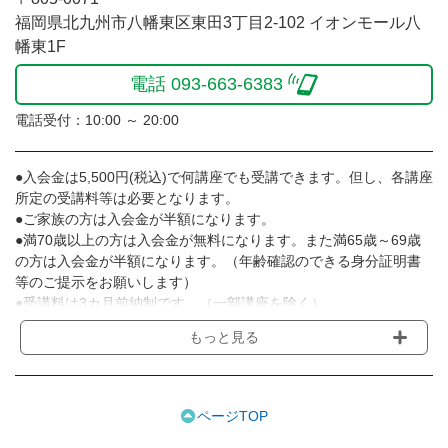
福岡県北九州市八幡東区東田3丁目2-102 イオンモール八
幡東1F
電話 093-663-6383
電話受付：10:00 ～ 20:00
●入会金は5,500円(税込)で何講座でも受講できます。但し、各講座
所定の受講料等は必要となります。
●ご家族の方は入会金が半額になります。
●満70歳以上の方は入会金が無料になります。また満65歳～69歳
の方は入会金が半額になります。（年齢確認のできる身分証明書
等のご提示をお願いします）
●受講料は3カ月前納制です。（一部講座を除く）
●受講料には運営費として１講座につき月額770円(税込)が含まれ
もっと見る
ております。また一部の講座では別途傷害保険料も含まれており
ます。［3ヵ月分前納制］
●受講料には特に明記した場合の他は、教材費・材料費・その他費
用は含まれておりません。
ページTOP
●資格認定講座の試験料・認定料などは別途要しますのでお問い合