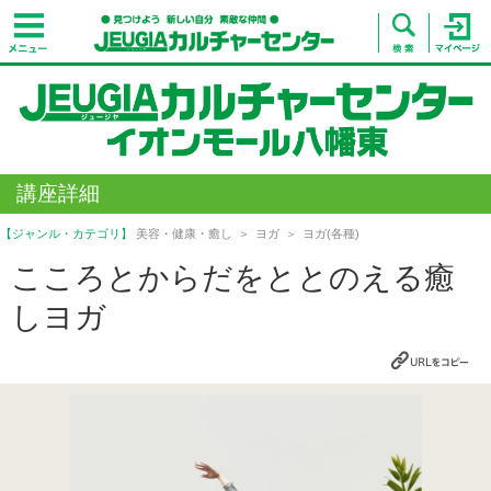
講座詳細
【ジャンル・カテゴリ】
美容・健康・癒し
ヨガ
ヨガ(各種)
こころとからだをととのえる癒
しヨガ