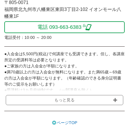
〒805-0071
福岡県北九州市八幡東区東田3丁目2-102 イオンモール八
幡東1F
電話 093-663-6383
電話受付：10:00 ～ 20:00
●入会金は5,500円(税込)で何講座でも受講できます。但し、各講座
所定の受講料等は必要となります。
●ご家族の方は入会金が半額になります。
●満70歳以上の方は入会金が無料になります。また満65歳～69歳
の方は入会金が半額になります。（年齢確認のできる身分証明書
等のご提示をお願いします）
●受講料は3カ月前納制です。（一部講座を除く）
●受講料には運営費として１講座につき月額770円(税込)が含まれ
もっと見る
ております。また一部の講座では別途傷害保険料も含まれており
ます。［3ヵ月分前納制］
●受講料には特に明記した場合の他は、教材費・材料費・その他費
用は含まれておりません。
ページTOP
●資格認定講座の試験料・認定料などは別途要しますのでお問い合