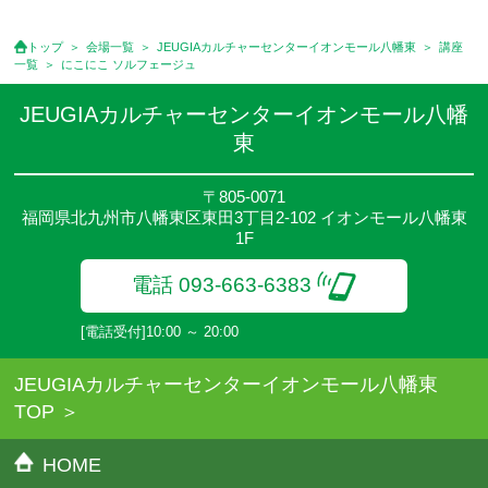
せください。
●講座は、月4回(週1回),月3回,2回,1回,臨時講座いろいろあります
トップ
会場一覧
JEUGIAカルチャーセンターイオンモール八幡東
講座
のでご確認ください。
一覧
にこにこ ソルフェージュ
●参加人数が一定に満たない場合、体験や講座開講を中止または延
期することがあります。
JEUGIAカルチャーセンターイオンモール八幡
●その他、詳しい内容については、ご入会時にご説明をさせていた
東
だきます。
〒805-0071
福岡県北九州市八幡東区東田3丁目2-102 イオンモール八幡東
1F
電話 093-663-6383
[電話受付]10:00 ～ 20:00
JEUGIAカルチャーセンターイオンモール八幡東
TOP
HOME