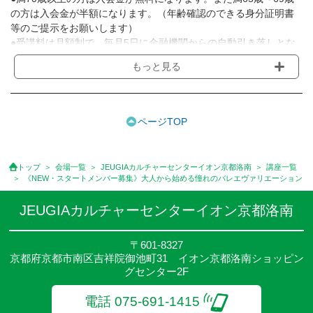
の方は入会金が半額になります。（年齢確認のできる身分証明書
等のご提示をお願いします）
●受講料は月額制で、毎月5日に金融機関からの自動引き落しとな
ります。
もっと見る
※講座によってはお支払い方法が異なる場合がありますのでご確認
ください。
●受講料には運営費として１講座につき月額770円(税込)が含まれ
ております。また一部の講座では別途傷害保険料も含まれており
ページTOP
ます。
●受講料には特に明記した場合の他は、教材費・材料費・その他費
用は含まれておりません。
トップ
会場一覧
JEUGIAカルチャーセンターイオン京都洛南
講座一覧
●資格認定講座の試験料・認定料などは別途要しますのでお問い合
《NEW・スタートメンバー募集》大人から始める憧れのバレエヴァリエーション
せください。
●講座は、月4回(週1回),月3回,2回,1回,臨時講座いろいろあります
JEUGIAカルチャーセンターイオン京都洛南
のでご確認ください。
●参加人数が一定に満たない場合、体験や講座開講を中止または延
〒601-8327
期することがあります。
京都府京都市南区吉祥院御池町31 イオン京都洛南ショッピン
●その他、詳しい内容については、ご入会時にご説明をさせていた
グセンター2F
だきます。
電話 075-691-1415