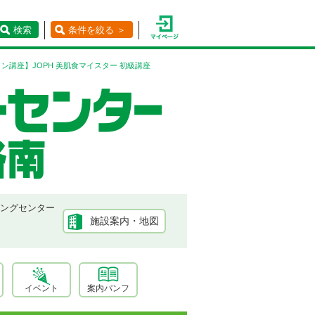
検索
条件を絞る ＞
ン講座】JOPH 美肌食マイスター 初級講座
ピングセンター
施設案内・地図
イベント
案内パンフ