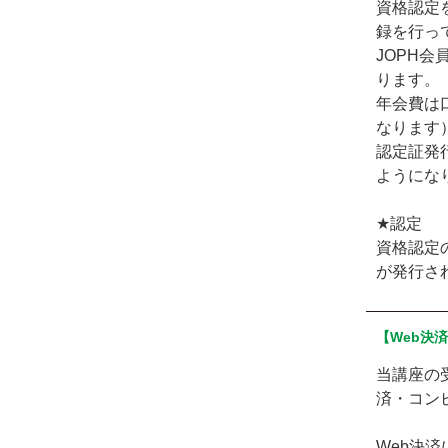
資格認定
録を行っ
JOPH会
ります。
年会費は
なります
認定証発
ようにな
★認定
資格認定
が発行さ
【Web決
当講座の
済・コン
Web決