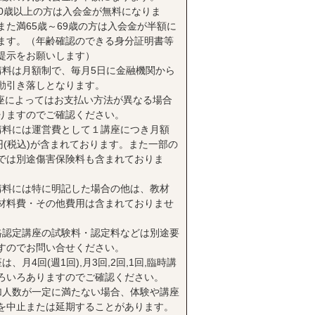
70歳以上の方は入会金が無料になりま
また満65歳～69歳の方は入会金が半額に
ます。（年齢確認のできる身分証明書等
提示をお願いします）
講料は月額制で、毎月5日に金融機関から
動引き落しとなります。
座によってはお支払い方法が異なる場合
りますのでご確認ください。
講料には運営費として１講座につき月額
0円(税込)が含まれております。また一部の
では別途傷害保険料も含まれておりま
講料には特に明記した場合の他は、教材
材料費・その他費用は含まれておりませ
格認定講座の試験料・認定料などは別途要
すのでお問い合せください。
は、月4回(週1回),月3回,2回,1回,臨時講
ろいろありますのでご確認ください。
加人数が一定に満たない場合、体験や講座
を中止または延期することがあります。