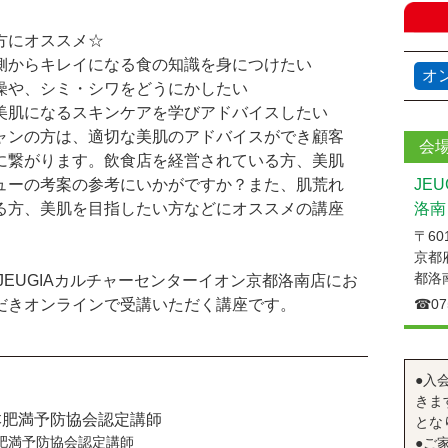
方にオススメ☆
側からキレイになる食の知識を身につけたい
オ
燥や、シミ・シワをどうにかしたい
美肌になるスキンケアを学びアドバイスしたい
ャンの方は、適切な美肌のアドバイスができ顧客
会
に繋がります。飲食店を経営されている方、美肌
ューの考案の参考にいかがですか？また、肌荒れ
JE
る方、美肌を目指したい方などにオススメの講座
洛南
〒601
京都
都洛
JEUGIAカルチャーセンターイオン京都洛南店にお
だきオンラインで受講いただく講座です。
☎︎07
●入
きま
日本肥満予防協会認定講師
とな
本肥満予防協会認定講師
●ご