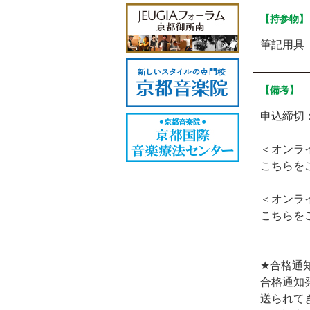
【持参物】
筆記用具
【備考】
申込締切
＜オンラ
こちらを
＜オンラ
こちらを
★合格通
合格通知
送られて