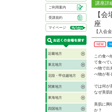
講座詳
ご利用案内
【会
受講規約
座
マイページ
【入会金
NEW
W
近畿地方
この食べ
て食べて
東北地方
べ物で出
べ物が有
北陸・甲信越地方
では何が
関東地方
なぜ美肌
東海地方
美肌に興
四国地方
か？