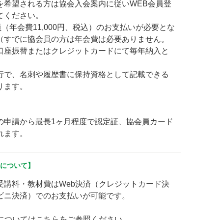
を希望される方は協会入会案内に従いWEB会員登
てください。
員（年会費11,000円、税込）のお支払いが必要とな
（すでに協会員の方は年会費は必要ありません。
口座振替またはクレジットカードにて毎年納入と
）
行で、名刺や履歴書に保持資格として記載できる
ります。
の申請から最長1ヶ月程度で認定証、協会員カード
れます。
済について】
受講料・教材費はWeb決済（クレジットカード決
ビニ決済）でのお支払いが可能です。
済については
こちら
をご参照ください。