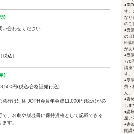
●満
す。
間】
なり
のご
問い合わせください
●受
の自
※講
があ
●受
円（税込）
77
講座
す。
用】
●受
8,500円(税込/合格証発行込)
費・
ん。
●資
発行は別途 JOPH会員年会費11,000円(税込)が必
しま
●講座
行で、名刺や履歴書に保持資格として記載できる
座い
ります。
●参
開講