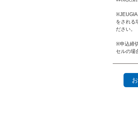
※JEU
をされる
ださい。
※申込締
セルの場
お