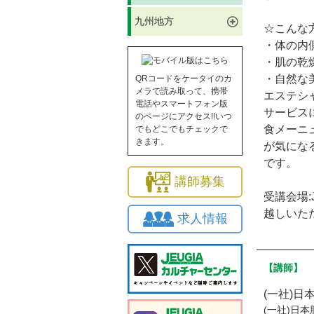
九州地方
☆こんな
・体の内
・肌の乾
・自然な
QRコードをケータイのカ
メラで読み取って、携帯
エステシ
電話やスマートフォン版
サービス
のページにアクセス!!いつ
食メーニ
でもどこでもチェックで
きます。
が気にな
です。
講師募集
受講会場:
越しいた
求人情報
【講師】
(一社)
(一社)日