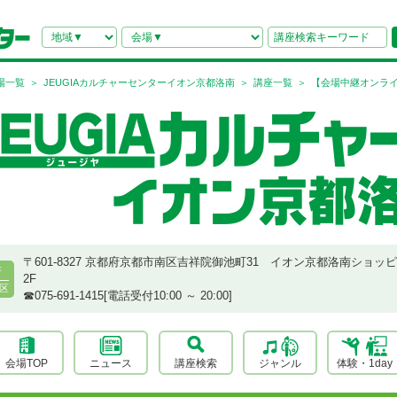
場一覧
JEUGIAカルチャーセンターイオン京都洛南
講座一覧
【会場中継オンライ
〒601-8327 京都府京都市南区吉祥院御池町31 イオン京都洛南ショッ
府
2F
区
☎︎075-691-1415[電話受付10:00 ～ 20:00]
会場TOP
ニュース
講座検索
ジャンル
体験・1day