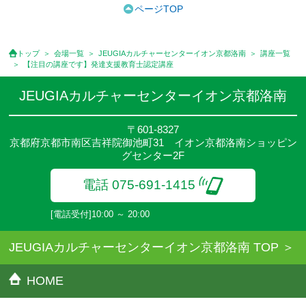
ております。また一部の講座では別途傷害保険料も含まれており
ページTOP
ます。
●受講料には特に明記した場合の他は、教材費・材料費・その他費
用は含まれておりません。
トップ
会場一覧
JEUGIAカルチャーセンターイオン京都洛南
講座一覧
●資格認定講座の試験料・認定料などは別途要しますのでお問い合
【注目の講座です】発達支援教育士認定講座
せください。
●講座は、月4回(週1回),月3回,2回,1回,臨時講座いろいろあります
JEUGIAカルチャーセンターイオン京都洛南
のでご確認ください。
●参加人数が一定に満たない場合、体験や講座開講を中止または延
〒601-8327
期することがあります。
京都府京都市南区吉祥院御池町31 イオン京都洛南ショッピン
●その他、詳しい内容については、ご入会時にご説明をさせていた
グセンター2F
だきます。
電話 075-691-1415
[電話受付]10:00 ～ 20:00
JEUGIAカルチャーセンターイオン京都洛南 TOP
HOME