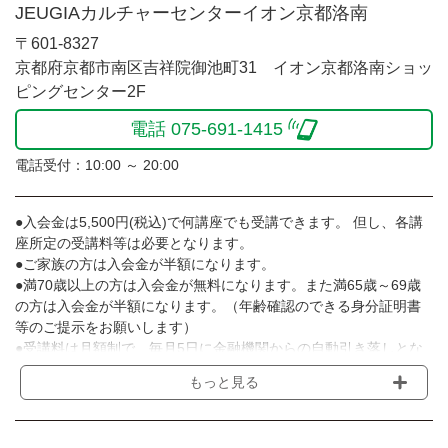
JEUGIAカルチャーセンターイオン京都洛南
〒601-8327
京都府京都市南区吉祥院御池町31 イオン京都洛南ショッ
ピングセンター2F
電話 075-691-1415
電話受付：10:00 ～ 20:00
●入会金は5,500円(税込)で何講座でも受講できます。 但し、各講
座所定の受講料等は必要となります。
●ご家族の方は入会金が半額になります。
●満70歳以上の方は入会金が無料になります。また満65歳～69歳
の方は入会金が半額になります。（年齢確認のできる身分証明書
等のご提示をお願いします）
●受講料は月額制で、毎月5日に金融機関からの自動引き落しとな
ります。
もっと見る
※講座によってはお支払い方法が異なる場合がありますのでご確認
ください。
●受講料には運営費として１講座につき月額770円(税込)が含まれ