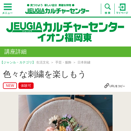
講座詳細
【ジャンル・カテゴリ】
生活文化
手芸・服飾
日本刺繍
色々な刺繍を楽しもう
NEW
体験可