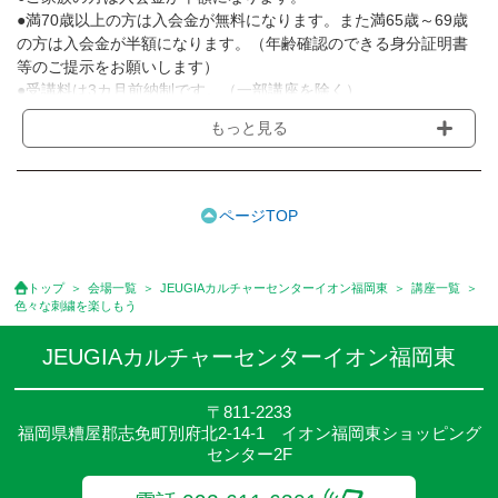
●満70歳以上の方は入会金が無料になります。また満65歳～69歳
の方は入会金が半額になります。（年齢確認のできる身分証明書
等のご提示をお願いします）
●受講料は3カ月前納制です。（一部講座を除く）
●受講料には運営費として１講座につき月額770円(税込)が含まれ
もっと見る
ております。また一部の講座では別途傷害保険料も含まれており
ます。［3ヵ月分前納制］
●受講料には特に明記した場合の他は、教材費・材料費・その他費
用は含まれておりません。
ページTOP
●資格認定講座の試験料・認定料などは別途要しますのでお問い合
せください。
●講座は、月4回(週1回),月3回,2回,1回,臨時講座いろいろあります
トップ
会場一覧
JEUGIAカルチャーセンターイオン福岡東
講座一覧
のでご確認ください。
色々な刺繍を楽しもう
●参加人数が一定に満たない場合、体験や講座開講を中止または延
期することがあります。
JEUGIAカルチャーセンターイオン福岡東
●その他、詳しい内容については、ご入会時にご説明をさせていた
だきます。
〒811-2233
福岡県糟屋郡志免町別府北2-14-1 イオン福岡東ショッピング
センター2F