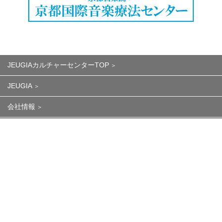
JEUGIAカルチャーセンターTOP
JEUGIA
会社情報
個人情報保護方針
特定商取引法に基づく表記
株式会社 十字屋 カルチャー事業部
〒604-8082
京都市中京区三条通寺町西入弁慶石町61サウンドステージ1F
TEL.075-252-6661(代) FAX.075-252-6662
Copyright ©︎ 2024 JEUGIA. All Rights Reserved.