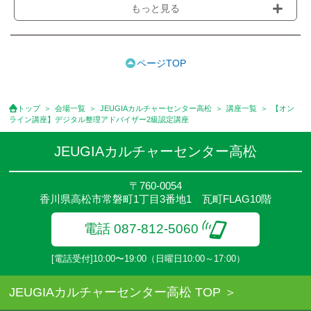
もっと見る
ております。また一部の講座では別途傷害保険料も含まれており
ます。［3ヵ月分前納制］
●受講料には特に明記した場合の他は、教材費・材料費・その他費
用は含まれておりません。
ページTOP
●資格認定講座の試験料・認定料などは別途要しますのでお問い合
せください。
●講座は、月4回(週1回),月3回,2回,1回,臨時講座いろいろあります
トップ
会場一覧
JEUGIAカルチャーセンター高松
講座一覧
【オン
のでご確認ください。
ライン講座】デジタル整理アドバイザー2級認定講座
●参加人数が一定に満たない場合、体験や講座開講を中止または延
期することがあります。
JEUGIAカルチャーセンター高松
●その他、詳しい内容については、ご入会時にご説明をさせていた
だきます。
〒760-0054
香川県高松市常磐町1丁目3番地1 瓦町FLAG10階
電話 087-812-5060
[電話受付]10:00〜19:00（日曜日10:00～17:00）
JEUGIAカルチャーセンター高松 TOP