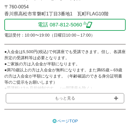
〒760-0054
香川県高松市常磐町1丁目3番地1 瓦町FLAG10階
電話 087-812-5060
電話受付：10:00〜19:00（日曜日10:00～17:00）
●入会金は5,500円(税込)で何講座でも受講できます。但し、各講座
所定の受講料等は必要となります。
●ご家族の方は入会金が半額になります。
●満70歳以上の方は入会金が無料になります。また満65歳～69歳
の方は入会金が半額になります。（年齢確認のできる身分証明書
等のご提示をお願いします）
●受講料は3カ月前納制です。（一部講座を除く）
●受講料には運営費として１講座につき月額770円(税込)が含まれ
もっと見る
ております。また一部の講座では別途傷害保険料も含まれており
ます。［3ヵ月分前納制］
●受講料には特に明記した場合の他は、教材費・材料費・その他費
用は含まれておりません。
ページTOP
●資格認定講座の試験料・認定料などは別途要しますのでお問い合