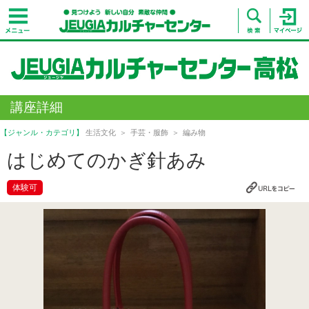
講座詳細
【ジャンル・カテゴリ】
生活文化
手芸・服飾
編み物
はじめてのかぎ針あみ
体験可