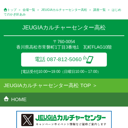
せください。
●講座は、月4回(週1回),月3回,2回,1回,臨時講座いろいろあります
トップ
会場一覧
JEUGIAカルチャーセンター高松
講座一覧
はじめ
のでご確認ください。
てのかぎ針あみ
●参加人数が一定に満たない場合、体験や講座開講を中止または延
期することがあります。
JEUGIAカルチャーセンター高松
●その他、詳しい内容については、ご入会時にご説明をさせていた
だきます。
〒760-0054
香川県高松市常磐町1丁目3番地1 瓦町FLAG10階
電話 087-812-5060
[電話受付]10:00〜19:00（日曜日10:00～17:00）
JEUGIAカルチャーセンター高松 TOP
HOME