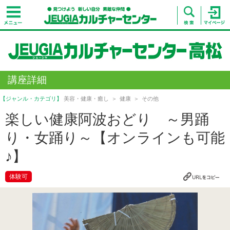
講座詳細
【ジャンル・カテゴリ】
美容・健康・癒し
健康
その他
楽しい健康阿波おどり ～男踊
り・女踊り～【オンラインも可能
♪】
体験可