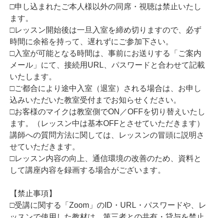
□申し込まれたご本人様以外の同席・視聴は禁止いたし
ます。
□レッスン開始後は一旦入室を締め切りますので、必ず
時間に余裕を持って、遅れずにご参加下さい。
□入室が可能となる時間は、事前にお送りする「ご案内
メール」にて、接続用URL、パスワードと合わせて記載
いたします。
□ご都合により途中入室（退室）される場合は、お申し
込みいただいた教室受付までお知らせください。
□お客様のマイクは教室側でON／OFFを切り替えいたし
ます。（レッスン中は基本OFFとさせていただきます）
講師への質問方法に関しては、レッスンの冒頭に説明さ
せていただきます。
□レッスン内容の向上、通信環境の改善のため、資料と
して講座内容を録画する場合がございます。
【禁止事項】
□受講に関する「Zoom」のID・URL・パスワードや、レ
ッスンで使用した教材は、第三者との共有・貸与を禁止