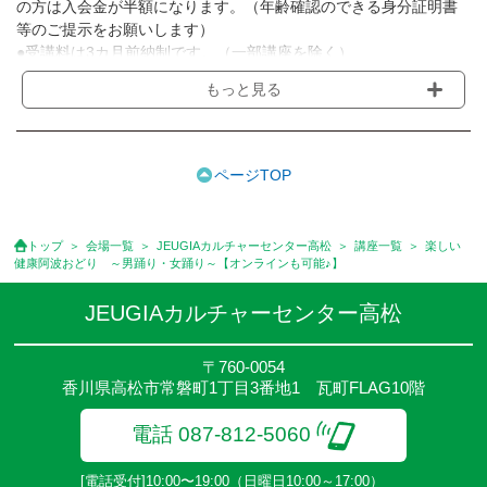
の方は入会金が半額になります。（年齢確認のできる身分証明書
等のご提示をお願いします）
●受講料は3カ月前納制です。（一部講座を除く）
●受講料には運営費として１講座につき月額770円(税込)が含まれ
もっと見る
ております。また一部の講座では別途傷害保険料も含まれており
ます。［3ヵ月分前納制］
●受講料には特に明記した場合の他は、教材費・材料費・その他費
用は含まれておりません。
ページTOP
●資格認定講座の試験料・認定料などは別途要しますのでお問い合
せください。
●講座は、月4回(週1回),月3回,2回,1回,臨時講座いろいろあります
トップ
会場一覧
JEUGIAカルチャーセンター高松
講座一覧
楽しい
のでご確認ください。
健康阿波おどり ～男踊り・女踊り～【オンラインも可能♪】
●参加人数が一定に満たない場合、体験や講座開講を中止または延
期することがあります。
JEUGIAカルチャーセンター高松
●その他、詳しい内容については、ご入会時にご説明をさせていた
だきます。
〒760-0054
香川県高松市常磐町1丁目3番地1 瓦町FLAG10階
電話 087-812-5060
[電話受付]10:00〜19:00（日曜日10:00～17:00）