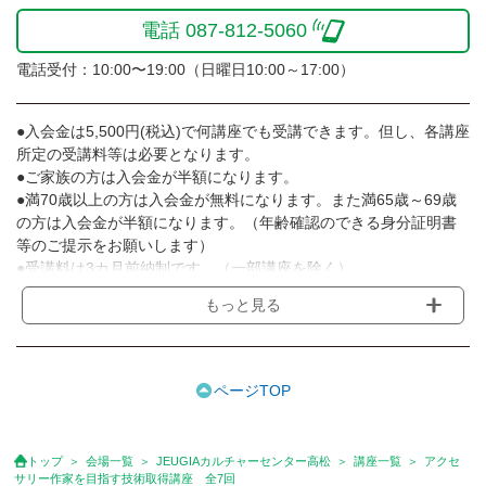
電話 087-812-5060
電話受付：10:00〜19:00（日曜日10:00～17:00）
●入会金は5,500円(税込)で何講座でも受講できます。但し、各講座
所定の受講料等は必要となります。
●ご家族の方は入会金が半額になります。
●満70歳以上の方は入会金が無料になります。また満65歳～69歳
の方は入会金が半額になります。（年齢確認のできる身分証明書
等のご提示をお願いします）
●受講料は3カ月前納制です。（一部講座を除く）
●受講料には運営費として１講座につき月額770円(税込)が含まれ
もっと見る
ております。また一部の講座では別途傷害保険料も含まれており
ます。［3ヵ月分前納制］
●受講料には特に明記した場合の他は、教材費・材料費・その他費
用は含まれておりません。
ページTOP
●資格認定講座の試験料・認定料などは別途要しますのでお問い合
せください。
●講座は、月4回(週1回),月3回,2回,1回,臨時講座いろいろあります
トップ
会場一覧
JEUGIAカルチャーセンター高松
講座一覧
アクセ
のでご確認ください。
サリー作家を目指す技術取得講座 全7回