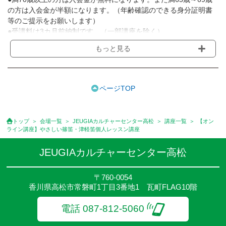
の方は入会金が半額になります。（年齢確認のできる身分証明書
等のご提示をお願いします）
●受講料は3カ月前納制です。（一部講座を除く）
●受講料には運営費として１講座につき月額770円(税込)が含まれ
もっと見る
ております。また一部の講座では別途傷害保険料も含まれており
ます。［3ヵ月分前納制］
●受講料には特に明記した場合の他は、教材費・材料費・その他費
用は含まれておりません。
ページTOP
●資格認定講座の試験料・認定料などは別途要しますのでお問い合
せください。
●講座は、月4回(週1回),月3回,2回,1回,臨時講座いろいろあります
トップ
会場一覧
JEUGIAカルチャーセンター高松
講座一覧
【オン
のでご確認ください。
ライン講座】やさしい篠笛・津軽笛個人レッスン講座
●参加人数が一定に満たない場合、体験や講座開講を中止または延
期することがあります。
JEUGIAカルチャーセンター高松
●その他、詳しい内容については、ご入会時にご説明をさせていた
だきます。
〒760-0054
香川県高松市常磐町1丁目3番地1 瓦町FLAG10階
電話 087-812-5060