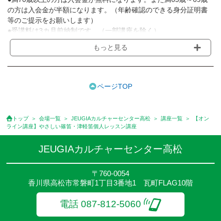
の方は入会金が半額になります。（年齢確認のできる身分証明書
等のご提示をお願いします）
●受講料は3カ月前納制です。（一部講座を除く）
●受講料には運営費として１講座につき月額770円(税込)が含まれ
もっと見る
ております。また一部の講座では別途傷害保険料も含まれており
ます。［3ヵ月分前納制］
●受講料には特に明記した場合の他は、教材費・材料費・その他費
用は含まれておりません。
ページTOP
●資格認定講座の試験料・認定料などは別途要しますのでお問い合
せください。
●講座は、月4回(週1回),月3回,2回,1回,臨時講座いろいろあります
トップ
会場一覧
JEUGIAカルチャーセンター高松
講座一覧
【オン
のでご確認ください。
ライン講座】やさしい篠笛・津軽笛個人レッスン講座
●参加人数が一定に満たない場合、体験や講座開講を中止または延
期することがあります。
JEUGIAカルチャーセンター高松
●その他、詳しい内容については、ご入会時にご説明をさせていた
だきます。
〒760-0054
香川県高松市常磐町1丁目3番地1 瓦町FLAG10階
電話 087-812-5060