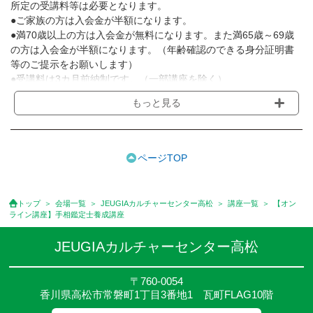
所定の受講料等は必要となります。
●ご家族の方は入会金が半額になります。
●満70歳以上の方は入会金が無料になります。また満65歳～69歳
の方は入会金が半額になります。（年齢確認のできる身分証明書
等のご提示をお願いします）
●受講料は3カ月前納制です。（一部講座を除く）
●受講料には運営費として１講座につき月額770円(税込)が含まれ
もっと見る
ております。また一部の講座では別途傷害保険料も含まれており
ます。［3ヵ月分前納制］
●受講料には特に明記した場合の他は、教材費・材料費・その他費
用は含まれておりません。
ページTOP
●資格認定講座の試験料・認定料などは別途要しますのでお問い合
せください。
●講座は、月4回(週1回),月3回,2回,1回,臨時講座いろいろあります
トップ
会場一覧
JEUGIAカルチャーセンター高松
講座一覧
【オン
のでご確認ください。
ライン講座】手相鑑定士養成講座
●参加人数が一定に満たない場合、体験や講座開講を中止または延
期することがあります。
JEUGIAカルチャーセンター高松
●その他、詳しい内容については、ご入会時にご説明をさせていた
だきます。
〒760-0054
香川県高松市常磐町1丁目3番地1 瓦町FLAG10階