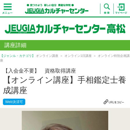
講座詳細
【ジャンル・カテゴリ】
オンライン講座
オンライン1日講座
オンライン特別企画講
座
【入会金不要】 資格取得講座
【オンライン講座】手相鑑定士養
成講座
Web決済可