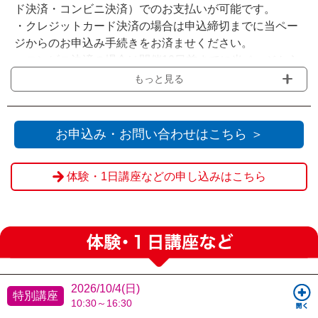
ド決済・コンビニ決済）でのお支払いが可能です。
・クレジットカード決済の場合は申込締切までに当ペー
ジからのお申込み手続きをお済ませください。
・コンビニ決済の場合は開催10日前までに当ページから
お申込みいただき、申込締切までに選択されたコンビニ
もっと見る
でのお支払いをお願いいたします。
・会場の受付窓口にてお支払いをされる場合は『Web決
済を利用せず送信』をクリックください。
お申込み・お問い合わせはこちら ＞
※教材費・認定料は当日現金にてお支払いいただきま
体験・1日講座などの申し込みはこちら
す。
※申込締切を過ぎてからのお客様都合によるご欠席・キ
ャンセルの場合、ご返金は致しかねます。
2026/10/4(日)
特別講座
10:30～16:30