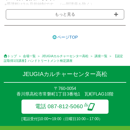
●受講料は3カ月前納制です。（一部講座を除く）
●受講料には運営費として１講座につき月額770円(税込)が含まれ
もっと見る
ております。また一部の講座では別途傷害保険料も含まれており
ます。［3ヵ月分前納制］
●受講料には特に明記した場合の他は、教材費・材料費・その他費
用は含まれておりません。
ページTOP
●資格認定講座の試験料・認定料などは別途要しますのでお問い合
せください。
●講座は、月4回(週1回),月3回,2回,1回,臨時講座いろいろあります
トップ
会場一覧
JEUGIAカルチャーセンター高松
講座一覧
【認定
のでご確認ください。
証取得1日講座】ハンドトリートメント検定講座
●参加人数が一定に満たない場合、体験や講座開講を中止または延
期することがあります。
JEUGIAカルチャーセンター高松
●その他、詳しい内容については、ご入会時にご説明をさせていた
だきます。
〒760-0054
香川県高松市常磐町1丁目3番地1 瓦町FLAG10階
電話 087-812-5060
[電話受付]10:00〜19:00（日曜日10:00～17:00）