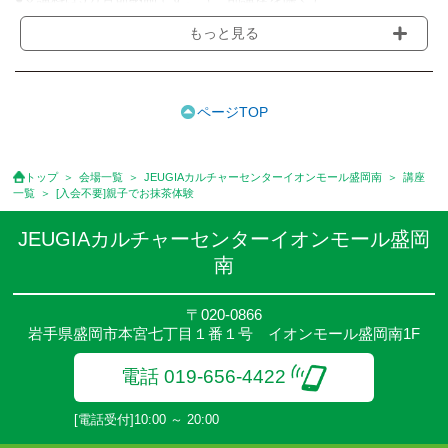
●受講料には運営費として１講座につき月額770円(税込)が含まれ
もっと見る
ております。また一部の講座では別途傷害保険料も含まれており
ます。［3ヵ月分前納制］
●受講料には特に明記した場合の他は、教材費・材料費・その他費
用は含まれておりません。
ページTOP
●資格認定講座の試験料・認定料などは別途要しますのでお問い合
せください。
●講座は、月4回(週1回),月3回,2回,1回,臨時講座いろいろあります
トップ
会場一覧
JEUGIAカルチャーセンターイオンモール盛岡南
講座
のでご確認ください。
一覧
[入会不要]親子でお抹茶体験
●参加人数が一定に満たない場合、体験や講座開講を中止または延
期することがあります。
JEUGIAカルチャーセンターイオンモール盛岡
●その他、詳しい内容については、ご入会時にご説明をさせていた
南
だきます。
〒020-0866
岩手県盛岡市本宮七丁目１番１号 イオンモール盛岡南1F
電話 019-656-4422
[電話受付]10:00 ～ 20:00