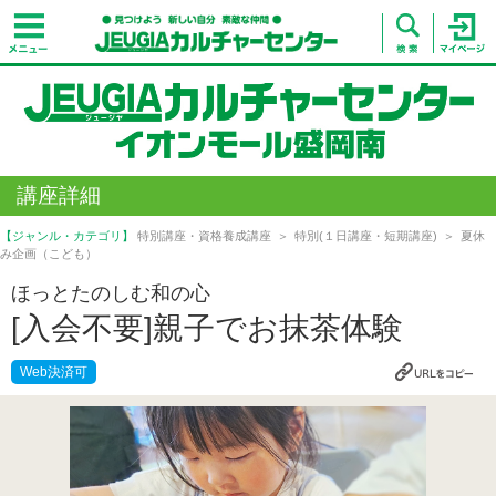
講座詳細
【ジャンル・カテゴリ】
特別講座・資格養成講座
特別(１日講座・短期講座)
夏休
み企画（こども）
ほっとたのしむ和の心
[入会不要]親子でお抹茶体験
Web決済可