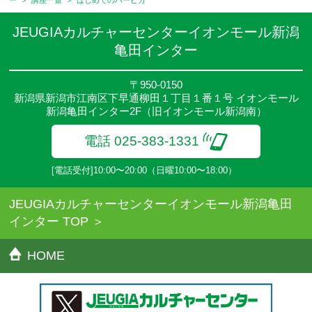
せください。
●講座は、月4回(週1回),月3回,2回,1回,臨時講座いろいろあります
JEUGIAカルチャーセンターイオンモール新潟
のでご確認ください。
亀田インター
●参加人数が一定に満たない場合、体験や講座開講を中止または延
期することがあります。
●その他、詳しい内容については、ご入会時にご説明をさせていた
〒950-0150
新潟県新潟市江南区下早通柳田１丁目１番１号 イオンモール
だきます。
新潟亀田インター2F（旧イオンモール新潟南）
電話 025-383-1331
[電話受付]10:00〜20:00（日曜10:00〜18:00）
JEUGIAカルチャーセンターイオンモール新潟亀田
インター TOP
HOME