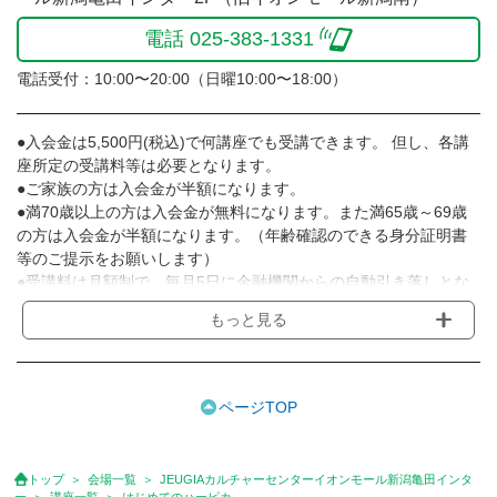
電話 025-383-1331
電話受付：10:00〜20:00（日曜10:00〜18:00）
●入会金は5,500円(税込)で何講座でも受講できます。 但し、各講
座所定の受講料等は必要となります。
●ご家族の方は入会金が半額になります。
●満70歳以上の方は入会金が無料になります。また満65歳～69歳
の方は入会金が半額になります。（年齢確認のできる身分証明書
等のご提示をお願いします）
●受講料は月額制で、毎月5日に金融機関からの自動引き落しとな
ります。
もっと見る
※講座によってはお支払い方法が異なる場合がありますのでご確認
ください。
●受講料には運営費として１講座につき月額770円(税込)が含まれ
ております。また一部の講座では別途傷害保険料も含まれており
ページTOP
ます。
●受講料には特に明記した場合の他は、教材費・材料費・その他費
用は含まれておりません。
トップ
会場一覧
JEUGIAカルチャーセンターイオンモール新潟亀田インタ
●資格認定講座の試験料・認定料などは別途要しますのでお問い合
ー
講座一覧
はじめてのハーピカ