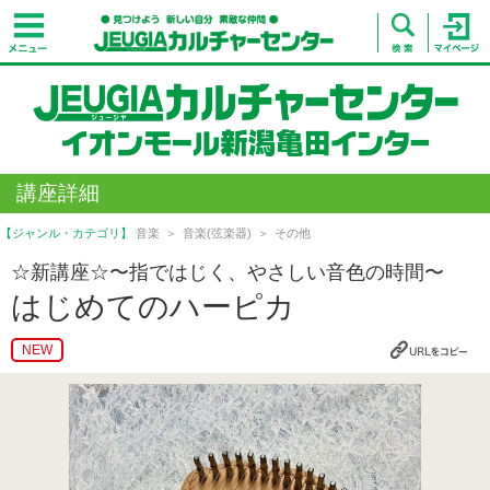
講座詳細
【ジャンル・カテゴリ】
音楽
音楽(弦楽器)
その他
☆新講座☆〜指ではじく、やさしい音色の時間〜
はじめてのハーピカ
NEW